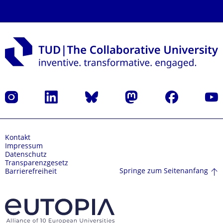
Instagram
LinkedIn
Bluesky
Mastodon
Facebook
Yout
Kontakt
Impressum
Datenschutz
Transparenzgesetz
Springe zum Seitenanfang
Barrierefreiheit