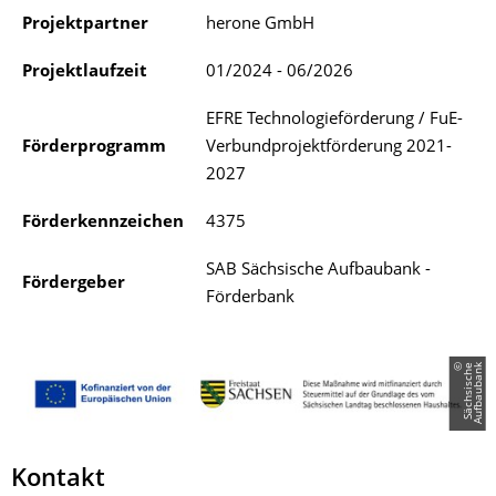
Projektpartner
herone GmbH
Projektlaufzeit
01/2024 - 06/2026
EFRE Technologieförderung / FuE-
Förderprogramm
Verbundprojektförderung 2021-
2027
Förderkennzeichen
4375
SAB Sächsische Aufbaubank -
Fördergeber
Förderbank
©
S
ä
c
h
s
i
s
c
h
e
A
u
f
b
a
u
b
a
n
k
Kontakt