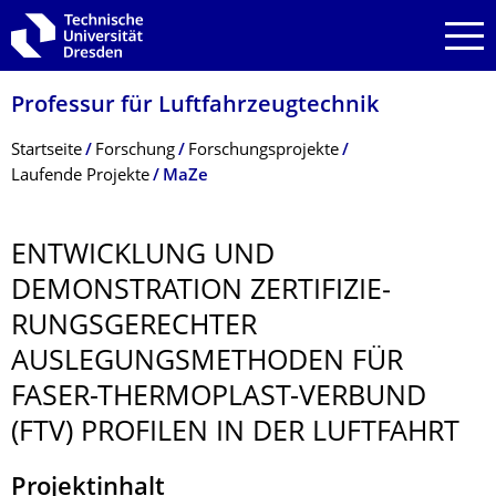
Zur Hauptnavigation springen
Zur Suche springen
Zum Inhalt springen
Professur für Luftfahrzeugtech­nik
Breadcrumb-Menü
Startseite
Forschung
Forschungsprojekte
Laufende Projekte
MaZe
ENTWICKLUNG UND
DEMONSTRATION ZERTIFIZIE­
RUNGSGERECHTER
AUSLEGUNGSME­THODEN FÜR
FASER-THERMOPLAST-VERBUND
(FTV) PROFILEN IN DER LUFTFAHRT
Projektinhalt