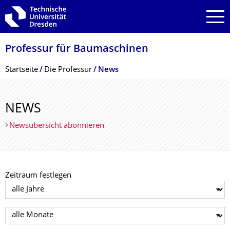
Zur Hauptnavigation springen
Zur Suche springen
Zum Inhalt springen
Professur für Baumaschinen
Breadcrumb-Menü
Startseite
Die Professur
News
NEWS
Newsübersicht abonnieren
Zeitraum festlegen
Jahr auswählen
Monat auswählen