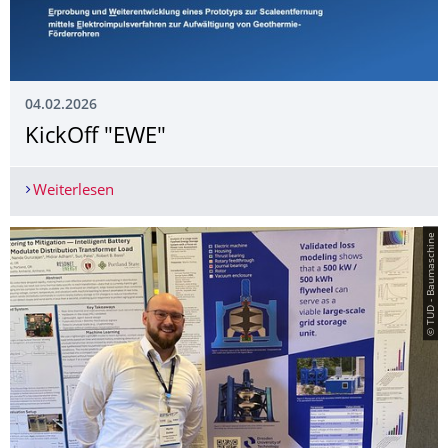
04.02.2026
KickOff "EWE"
Weiterlesen
KickOff "EWE"
© TUD - Baumaschine