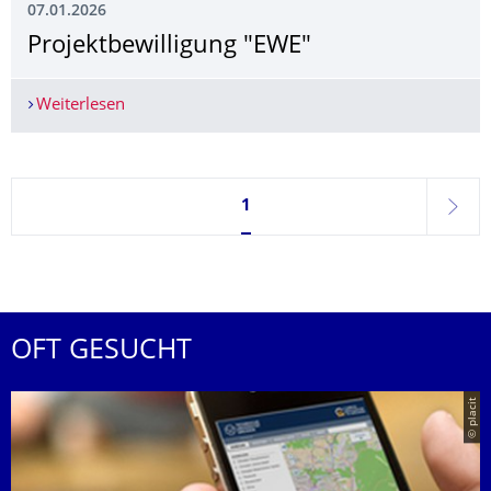
07.01.2026
Projektbewilligung "EWE"
Weiterlesen
Projektbewilligung "EWE"
Seite 1, aktuell ausgewählt
1
weite
OFT GESUCHT
© placit