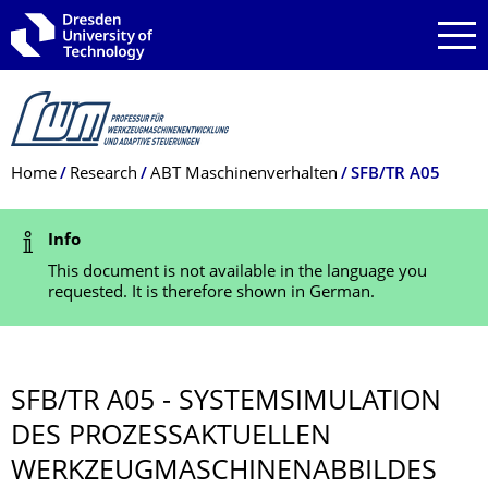
Skip to main navigation
Skip to search
Skip to content
Breadcrumb Menu
Home
Research
ABT Maschinenverhalten
SFB/TR A05
Status Message
Info
This document is not available in the language you
requested. It is therefore shown in German.
SFB/TR A05 - SYSTEMSIMULA­TION
DES PROZESSAKTUEL­LEN
WERKZEUG­MASCHINENAB­BILDES