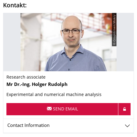
Kontakt:
© Crispin-Iven Mokry
Research associate
Name
Mr
Dr.-Ing.
Holger
Rudolph
Experimental and numerical machine analysis
SEND EMAIL
Contact Information