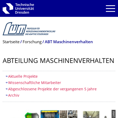
Zur Hauptnavigation springen
Zur Suche springen
Zum Inhalt springen
Breadcrumb-Menü
Startseite
Forschung
ABT Maschinenverhalten
ABTEILUNG MASCHINENVER­HALTEN
Inhaltsverzeichnis
Aktuelle Projekte
Wissenschaftliche Mitarbeiter
Abgeschlossene Projekte der vergangenen 5 Jahre
Archiv
© LWM