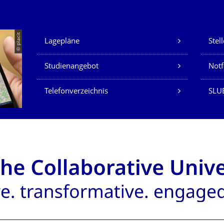
Unsere Dienste
© placit
Lagepläne
Stel
Studienangebot
Not
Telefonverzeichnis
SLU