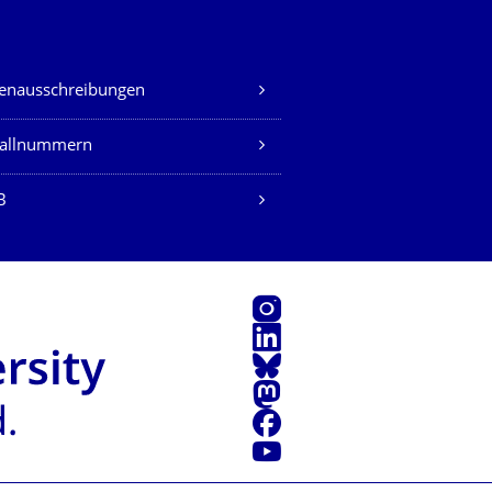
lenausschreibungen
fallnummern
B
Instagram
LinkedIn
Bluesky
Mastodon
Facebook
Youtube