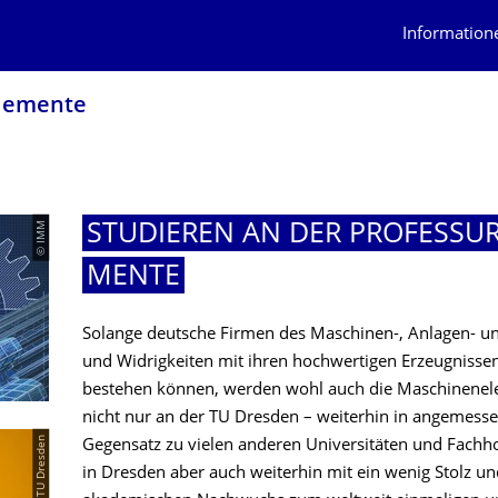
Information
elemente
© IMM
STUDIEREN AN DER PROFESSU
MENTE
Solange deutsche Firmen des Maschinen-, Anlagen- u
und Widrigkeiten mit ihren hochwertigen Erzeugniss
bestehen können, werden wohl auch die Maschinenele
nicht nur an der TU Dresden – weiterhin in angemes
© TU Dresden
Gegensatz zu vielen anderen Universitäten und Fachh
in Dresden aber auch weiterhin mit ein wenig Stolz u