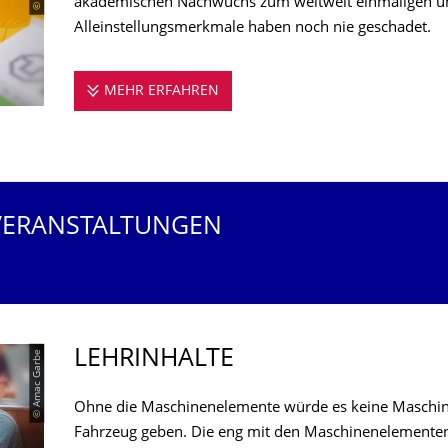
akademischen Nachwuchs zum weltweit einmaligen und
Alleinstellungsmerkmale haben noch nie geschadet.
MEHR ERFAHREN
STUDIEREN AN DER PROFESSU
VERANSTALTUNGEN
LEHRINHALTE
© Amac Garbe
Ohne die Maschinenelemente würde es keine Maschine
Fahrzeug geben. Die eng mit den Maschinenelementen