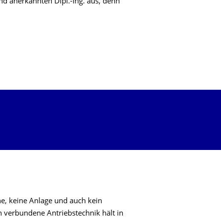
 anerkannten Dipl.-Ing. aus, denn
R MASCHINENELEMENTE
, keine Anlage und auch kein
 verbundene Antriebstechnik hält in