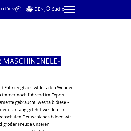
en für
DE
Suche
R MASCHINENELE­
nd Fahrzeugbaus wider allen Wenden
en immer noch führend im Export
mente gebraucht, weshalb diese –
senem Umfang gelehrt werden. Im
ochschulen Deutschlands bilden wir
nd großer Freude unseren