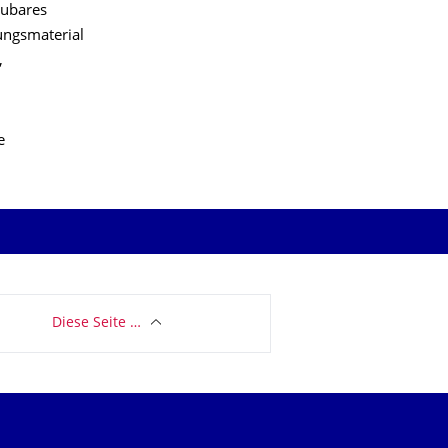
aubares
kungsmaterial
,
e
Diese Seite …