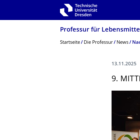
Zur Hauptnavigation springen
Zur Suche springen
Zum Inhalt springen
Professur für Lebensmitte
Breadcrumb-Menü
Startseite
Die Professur
News
Nac
13.11.2025
9. MIT