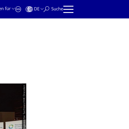
en für
DE
Suche
© Netzwerk Ernährungsgewerbe Sachsen/IHK Dresden