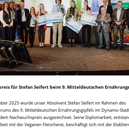
eis für Stefan Seifert beim 9. Mitteldeutschen Ernährungs
er 2025 wurde unser Absolvent Stefan Seifert im Rahmen des
ums des 9. Mitteldeutschen Ernährungsgipfels im Dynamo-Stadi
dem Nachwuchspreis ausgezeichnet. Seine Diplomarbeit, entstan
t mit der Veganen Fleischerei, beschäftigt sich mit der Etablier