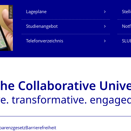
Unsere Dienste
© placit
Lagepläne
Stel
Studienangebot
Not
Telefonverzeichnis
SLU
parenzgesetz
Barrierefreiheit