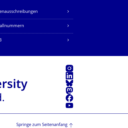
lenausschreibungen
fallnummern
B
Instagram
LinkedIn
Bluesky
Mastodon
Facebook
Youtube
Springe zum Seitenanfang