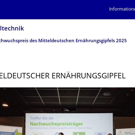
Information
ltech­nik
hwuchspreis des Mitteldeutschen Ernährungsgipfels 2025
TELDEUTSCHER ERNÄHRUNGSGIP­FEL