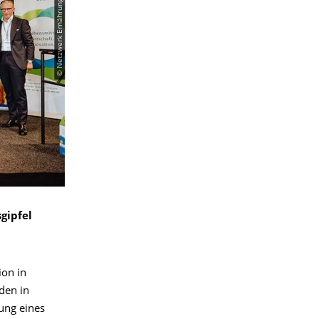
gipfel
on in
den in
ung eines