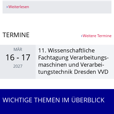
Weiterlesen
Wir präsentieren die Gewinner:innen des Otto-H
Weitere News
TERMINE
Weitere Termine
MÄR
11. Wissen­schaft­liche
16 - 17
Fachta­gung Verar­bei­tungs­
maschi­nen und Verar­bei­
2027
tungs­technik Dresden VVD
Weitere Termine
WICHTIGE THEMEN IM ÜBERBLICK