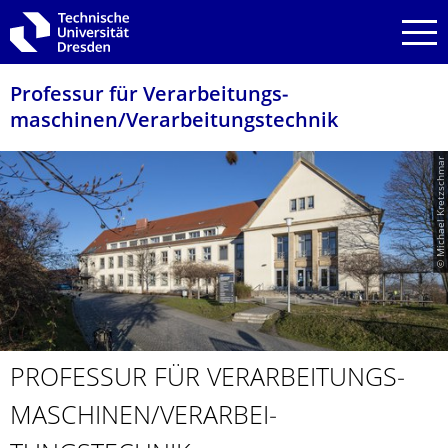
Zur Hauptnavigation springen
Zur Suche springen
Zum Inhalt springen
Professur für Verarbeitungs­
maschinen/Verarbeitungstech­nik
© Michael Kretzschmar
PROFESSUR FÜR VERARBEITUNGS­
MASCHINEN/VERARBEI­