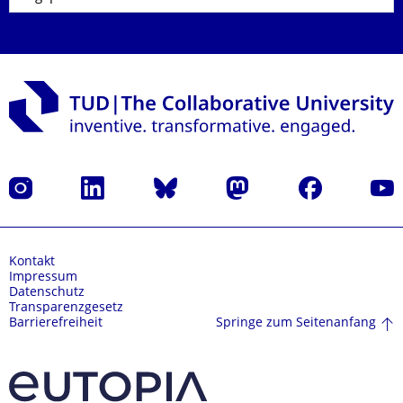
Instagram
LinkedIn
Bluesky
Mastodon
Facebook
Yout
Kontakt
Impressum
Datenschutz
Transparenzgesetz
Springe zum Seitenanfang
Barrierefreiheit