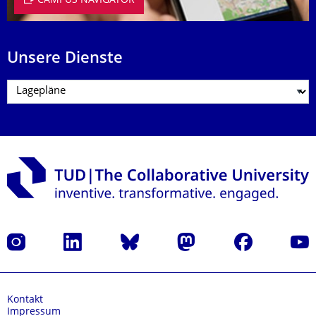
CAMPUS NAVIGATOR
Unsere Dienste
Instagram
LinkedIn
Bluesky
Mastodon
Facebook
Yout
Kontakt
Impressum