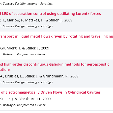
n: Sonstige Veröffentlichung > Sonstiges
 LES of separation control using oscillating Lorentz forces
 T., Marlow, F., Metzkes, H. & Stiller, J.
,
2009
n: Sonstige Veröffentlichung > Sonstiges
ransport in liquid metal flows driven by rotating and travelling m
 Grünberg, T. & Stiller, J.
,
2009
n: Beitrag zu Konferenzen > Paper
zed high-order discontinuous Galerkin methods for aeroacoustic
gations
 A., Brußies, E., Stiller, J. & Grundmann, R.
,
2009
n: Sonstige Veröffentlichung > Sonstiges
of Electromagnetically Driven Flows in Cylindrical Cavities
 Stiller, J. & Blackburn, H.
,
2009
n: Beitrag zu Konferenzen > Paper