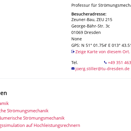
Organisationsname
Professur für Strömungsmech
Professur für Strömungsmech
Adresse
Besucheradresse:
Zeuner-Bau, ZEU 215
George-Bähr-Str. 3c
01069
Dresden
None
GPS: N 51° 01.754' E 013° 43.5
Zeige Karte von diesem Ort.
Tel.
gen
amik
che Strömungsmechanik
Numerische Strömungsmechanik
ssimulation auf Hochleistungsrechnern