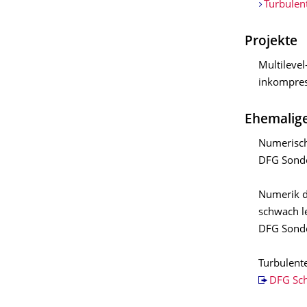
Turbulen
Projekte
Multileve
inkompres
Ehemalige
Numerisch
DFG Sonde
Numerik d
schwach le
DFG Sonde
Turbulent
DFG Sc