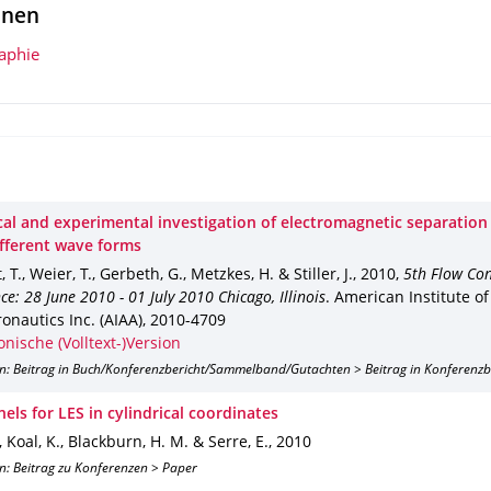
onen
raphie
al and experimental investigation of electromagnetic separation
ifferent wave forms
 T., Weier, T., Gerbeth, G., Metzkes, H. & Stiller, J.
,
2010
,
5th Flow Con
ce: 28 June 2010 - 01 July 2010 Chicago, Illinois
.
American Institute o
onautics Inc. (AIAA)
,
2010-4709
onische (Volltext-)Version
on: Beitrag in Buch/Konferenzbericht/Sammelband/Gutachten > Beitrag in Konferenz
els for LES in cylindrical coordinates
J., Koal, K., Blackburn, H. M. & Serre, E.
,
2010
n: Beitrag zu Konferenzen > Paper