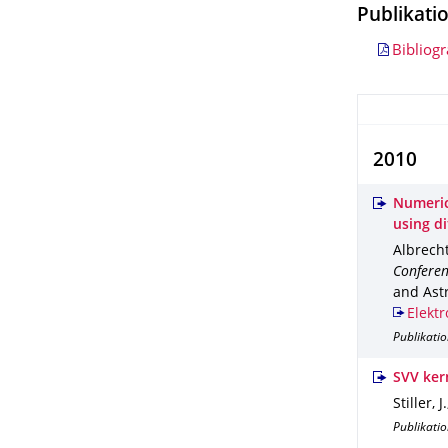
Publikati
Bibliog
2010
Numeric
using d
Albrecht,
Conferen
and Astr
Elektr
Publikati
SVV kern
Stiller, 
Publikatio