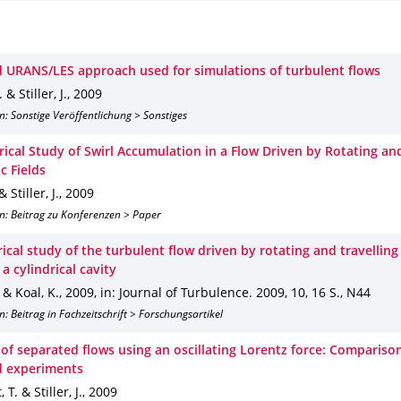
d URANS/LES approach used for simulations of turbulent flows
 & Stiller, J.
,
2009
n: Sonstige Veröffentlichung > Sonstiges
ical Study of Swirl Accumulation in a Flow Driven by Rotating an
c Fields
 Stiller, J.
,
2009
n: Beitrag zu Konferenzen > Paper
ical study of the turbulent flow driven by rotating and travellin
n a cylindrical cavity
. & Koal, K.
,
2009
,
in: Journal of Turbulence
.
2009
,
10
,
16 S.
,
N44
n: Beitrag in Fachzeitschrift > Forschungsartikel
 of separated flows using an oscillating Lorentz force: Compariso
d experiments
 T. & Stiller, J.
,
2009