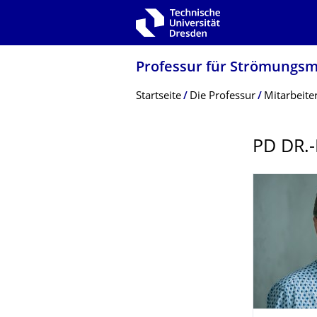
Zur Hauptnavigation springen
Zur Suche springen
Zum Inhalt springen
Professur für Strömungs
Breadcrumb-Menü
Startseite
Die Professur
Mitarbeite
PD DR.-