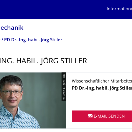
Information
mechanik
r
PD Dr.-Ing. habil. Jörg Stiller
ING. HABIL. JÖRG STILLER
© Sven Ellger/TUD
Wissenschaftlicher Mitarbeite
Name
PD Dr.-Ing. habil.
Jörg
Stille
E-MAIL SENDEN