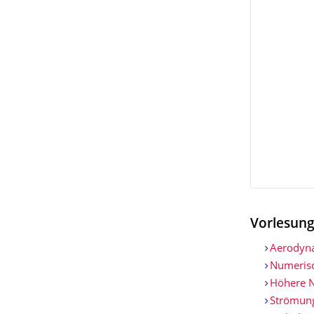
Vorlesun
Aerodyn
Numeris
Höhere 
Strömung