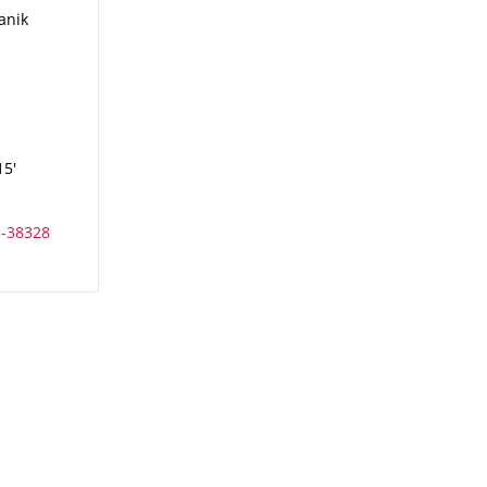
anik
anik
15'