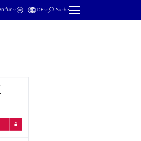
en für
DE
Suche
r
r