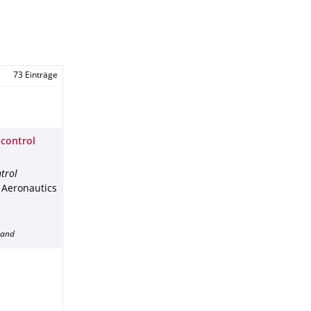
73 Einträge
 control
trol
f Aeronautics
band