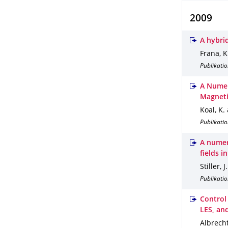
2009
A hybri
Frana, K.
Publikatio
A Numer
Magneti
Koal, K. &
Publikatio
A numer
fields i
Stiller, J
Publikatio
Control
LES, an
Albrecht,