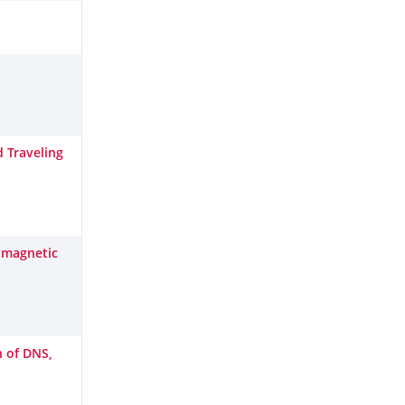
d Traveling
g magnetic
n of DNS,