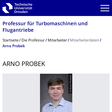
Zur Hauptnavigation springen
Zur Suche springen
Zum Inhalt springen
Professur für Turbomaschinen und
Flugantriebe
Breadcrumb-Menü
Startseite
Die Professur
Mitarbeiter
Mitarbeiterdaten
Arno Probek
ARNO PROBEK
© Arno Probek