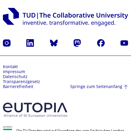
Instagram
LinkedIn
Bluesky
Mastodon
Facebook
Yout
Kontakt
Impressum
Datenschutz
Transparenzgesetz
Springe zum Seitenanfang
Barrierefreiheit