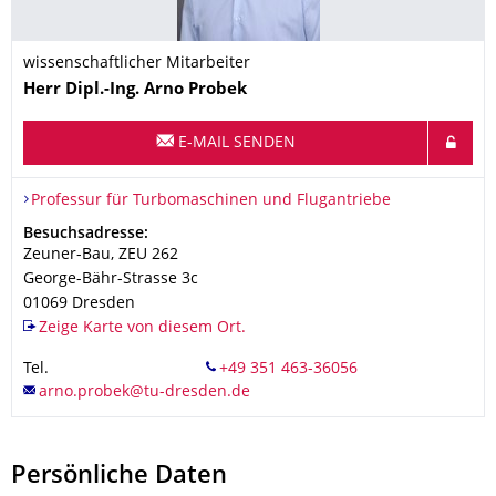
wissenschaftlicher Mitarbeiter
Name
Herr
Dipl.-Ing.
Arno
Probek
E-MAIL SENDEN
Organisationsname
Professur für Turbomaschinen und Flugantriebe
Professur für Turbomaschinen und Flugantriebe
Adresse
Besuchsadresse:
Zeuner-Bau, ZEU 262
George-Bähr-Strasse 3c
01069
Dresden
Zeige Karte von diesem Ort.
Tel.
Persönliche Daten