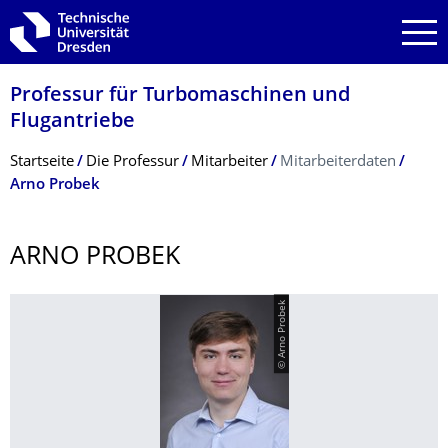
Zur Hauptnavigation springen
Zur Suche springen
Zum Inhalt springen
Professur für Turbomaschinen und
Flugantriebe
Breadcrumb-Menü
Startseite
Die Professur
Mitarbeiter
Mitarbeiterdaten
Arno Probek
ARNO PROBEK
© Arno Probek