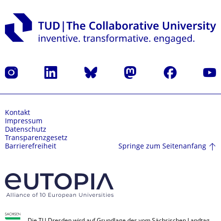
Instagram
LinkedIn
Bluesky
Mastodon
Facebook
Yout
Kontakt
Impressum
Datenschutz
Transparenzgesetz
Springe zum Seitenanfang
Barrierefreiheit