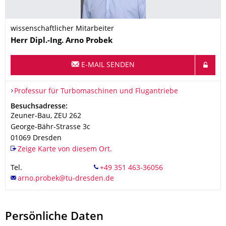
wissenschaftlicher Mitarbeiter
Name
Herr
Dipl.-Ing.
Arno
Probek
E-MAIL SENDEN
Organisationsname
Professur für Turbomaschinen und Flugantriebe
Professur für Turbomaschinen und Flugantriebe
Adresse
Besuchsadresse:
Zeuner-Bau, ZEU 262
George-Bähr-Strasse 3c
01069
Dresden
Zeige Karte von diesem Ort.
Tel.
Persönliche Daten