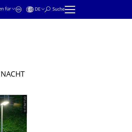
en für
DE
Suche
 NACHT
© ITM/TUD