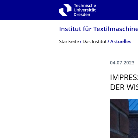
Zur Hauptnavigation springen
Zur Suche springen
Zum Inhalt springen
Institut für Textilmaschin
Breadcrumb-Menü
Startseite
Das Institut
Aktuelles
04.07.2023
IMPRES
DER WI