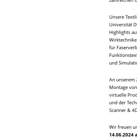
zahlreichen G
Unsere Texti
Universität 
Highlights a
Wirktechniken
für Faserver
Funktionstext
und Simulatio
An unserem 2
Montage von 
virtuelle Pr
und der Techn
Scanner & 4D
Wir freuen un
14.06.2024 