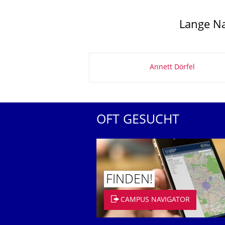
Lange Na
Zu dieser Seite
Annett Dörfel
OFT GESUCHT
FINDEN!
CAMPUS NAVIGATOR