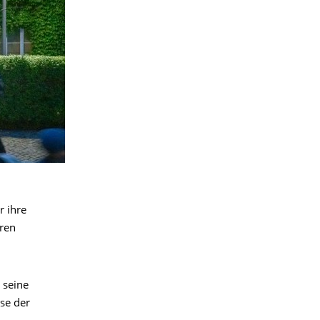
r ihre
hren
 seine
se der