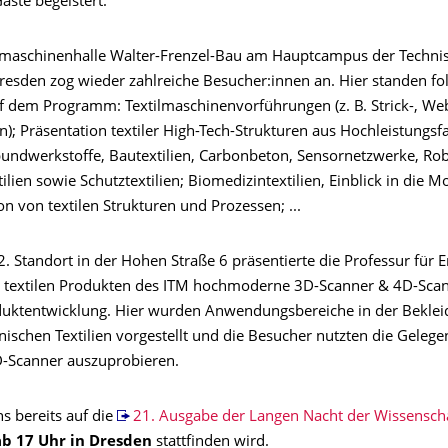
äste begeistert.
lmaschinenhalle Walter-Frenzel-Bau am Hauptcampus der Techni
Dresden zog wieder zahlreiche Besucher:innen an. Hier standen f
uf dem Programm: Textilmaschinenvorführungen (z. B. Strick-, We
); Präsentation textiler High-Tech-Strukturen aus Hochleistungsf
bundwerkstoffe, Bautextilien, Carbonbeton, Sensornetzwerke, Rob
ilien sowie Schutztextilien; Biomedizintextilien, Einblick in die M
n von textilen Strukturen und Prozessen; ...
. Standort in der Hohen Straße 6 präsentierte die Professur für 
textilen Produkten des ITM hochmoderne 3D-Scanner & 4D-Scan
oduktentwicklung. Hier wurden Anwendungsbereiche in der Bekle
ischen Textilien vorgestellt und die Besucher nutzten die Gelege
-Scanner auszuprobieren.
s bereits auf die
21. Ausgabe der Langen Nacht der Wissensch
ab 17 Uhr in Dresden
stattfinden wird.