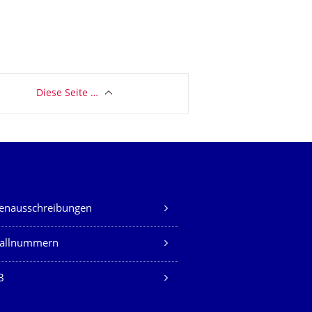
Diese Seite …
lenausschreibungen
fallnummern
B