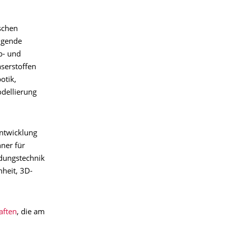
schen
olgende
b- und
aserstoffen
otik,
odellierung
Entwicklung
ner für
idungstechnik
nheit, 3D-
aften
, die am