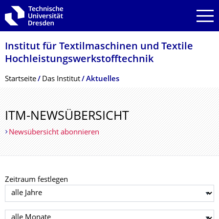
Zur Hauptnavigation springen
Zur Suche springen
Zum Inhalt springen
Institut für Textilmaschinen und Textile
Hochleistungswerk­stofftechnik
Breadcrumb-Menü
Startseite
Das Institut
Aktuelles
ITM-NEWSÜBERSICHT
Newsübersicht abonnieren
Zeitraum festlegen
Jahr auswählen
Monat auswählen