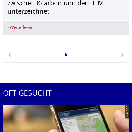
zwischen Kcarbon und dem ITM
unterzeichnet
Weiterlesen
Internationale Zusammenarbeit zwischen Kcarb
Seite 5, aktuell ausgewählt
5
zurück
weite
OFT GESUCHT
© placit