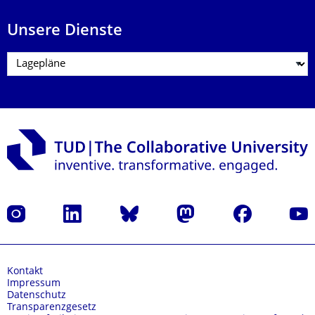
Unsere Dienste
Instagram
LinkedIn
Bluesky
Mastodon
Facebook
Yout
Kontakt
Impressum
Datenschutz
Transparenzgesetz