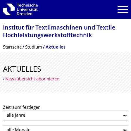
Zur Hauptnavigation springen
Zur Suche springen
Zum Inhalt springen
Institut für Textilmaschinen und Textile
Hochleistungswerk­stofftechnik
Breadcrumb-Menü
Startseite
Studium
Aktuelles
AKTUELLES
Newsübersicht abonnieren
Zeitraum festlegen
Jahr auswählen
Monat auswählen