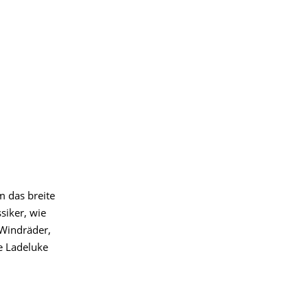
m das breite
siker, wie
 Windräder,
e Ladeluke