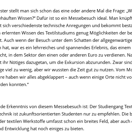
ster stellt man sich schon das eine oder andere Mal die Frage: „
äuften Wissen?“ Dafür ist so ein Messebesuch ideal. Man knüpf
lt sich verschiedenste technische Anregungen und bekommt bestät
erlernten Wissen des Textilstudiums genug Möglichkeiten der be
at. Auch wenn der Besuch unter dem Schatten der allgegenwärtige
n hat, war es ein lehrreiches und spannendes Erlebnis, das einem
ht, in dem Sektor den einen oder anderen Euro zu verdienen. Na
dt ihr Nötiges dazugetan, um die Exkursion abzurunden. Zwar sind
ge viel zu wenig, aber wir wussten die Zeit gut zu nutzen. Vom M
re haben wir alles abgeklappert – auch wenn einige Orte nicht vo
den konnten.“
nde Erkenntnis von diesem Messebesuch ist: Der Studiengang Text
echnik ist zukunftsorientierten Studenten nur zu empfehlen. Die 
r textilen Werkstoffe umfasst schon ein breites Feld, aber auch 
d Entwicklung hat noch einiges zu bieten.