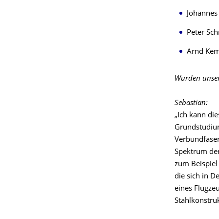
Johannes
Peter Sch
Arnd Ke
Wurden unsere
Sebastian:
„Ich kann die
Grundstudium
Verbundfaserw
Spektrum der 
zum Beispiel
die sich in D
eines Flugze
Stahlkonstru