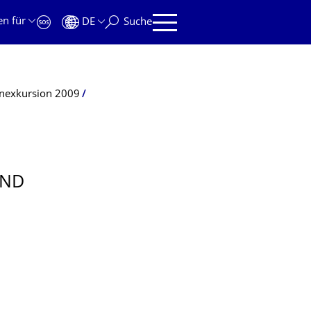
en für
DE
Suche
nexkursion 2009
UND