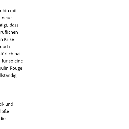
Wohin mit
t neue
igt, dass
ruflichen
n Krise
 doch
türlich hat
 für so eine
oulin Rouge
llständig
il- und
bloße
die