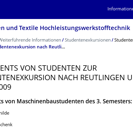
Information
en und Textile Hochleistungswerk­stofftechnik
Weiterführende Informationen
Studentenexkursionen
Studente
Statements von Studenten zur Studentenexkursion nach Reutlingen und Paris 2009
ENTS VON STUDENTEN ZUR
TENEXKUR­SION NACH REUTLINGEN 
009
s von Maschinenbaustudenten des 3. Semesters:
hilde
Schenk