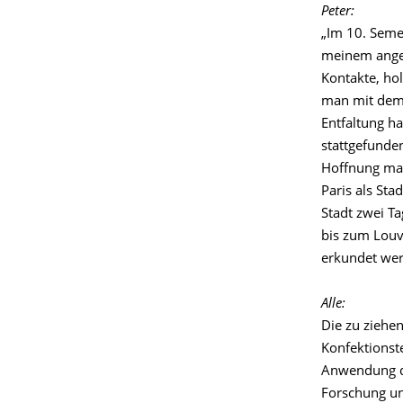
Peter:
„Im 10. Seme
meinem angeh
Kontakte, ho
man mit dem 
Entfaltung h
stattgefunde
Hoffnung mac
Paris als Sta
Stadt zwei Ta
bis zum Louv
erkundet wer
Alle:
Die zu ziehe
Konfektionst
Anwendung de
Forschung un