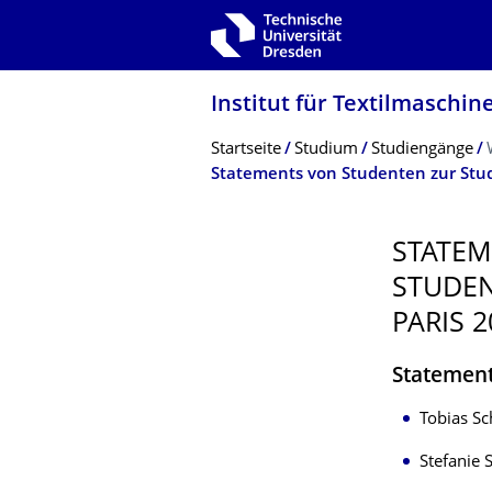
Zur Hauptnavigation springen
Zur Suche springen
Zum Inhalt springen
Institut für Textilmaschin
Breadcrumb-Menü
Startseite
Studium
Studiengänge
STATEM
STUDEN
PARIS 2
Statement
Tobias Sc
Stefanie 