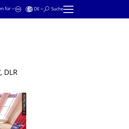
en für
DE
Suche
, DLR
© Amac Garbe