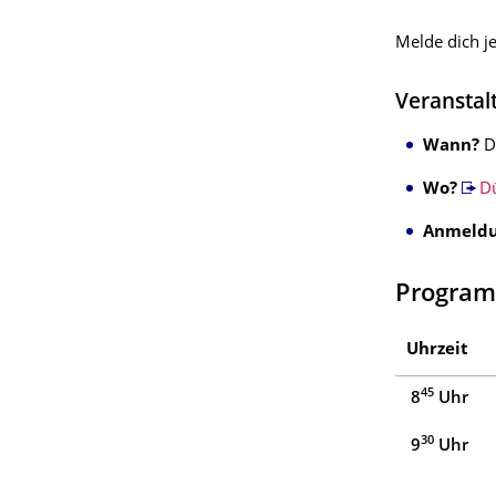
Melde dich j
Veranstal
Wann?
D
Wo?
Dü
Anmeldu
Programm
Uhrzeit
45
8
Uhr
30
9
Uhr