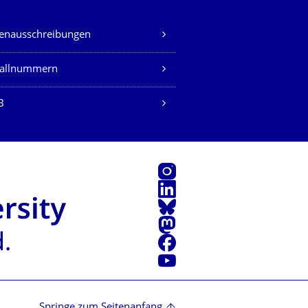
lenausschreibungen
fallnummern
B
Instagram
LinkedIn
Bluesky
Mastodon
Facebook
Youtube
Springe zum Seitenanfang