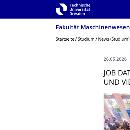
Zur Hauptnavigation springen
Zur Suche springen
Zum Inhalt springen
Fakultät Maschinenwesen
Breadcrumb-Menü
Startseite
Studium
News (Studium)
26.05.2026
JOB DA
UND VI