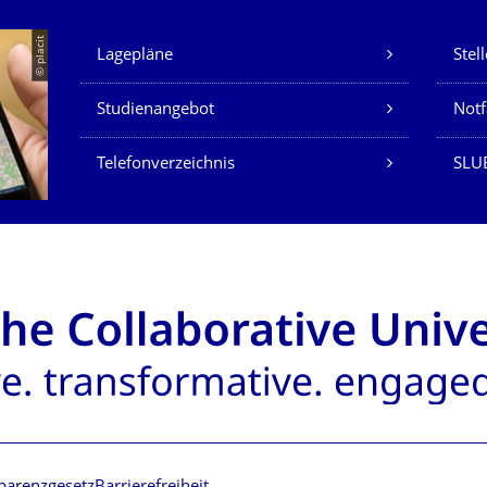
Unsere Dienste
© placit
Lagepläne
Stel
Studienangebot
Not
Telefonverzeichnis
SLU