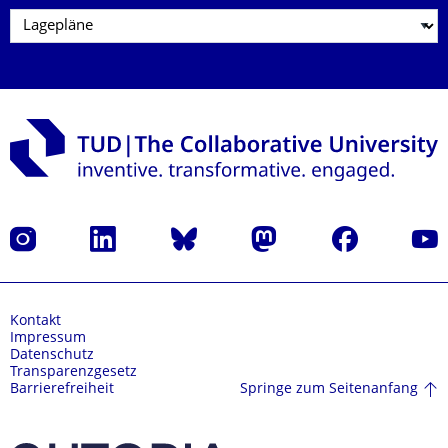
Instagram
LinkedIn
Bluesky
Mastodon
Facebook
Yout
Kontakt
Impressum
Datenschutz
Transparenzgesetz
Springe zum Seitenanfang
Barrierefreiheit