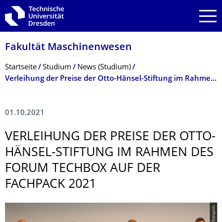
Zur Hauptnavigation springen
Zur Suche springen
Zum Inhalt springen
Fakultät Maschinenwesen
Breadcrumb-Menü
Startseite
Studium
News (Studium)
Verleihung der Preise der Otto-Hänsel-Stiftung im Rahmen des Forum TechBox auf der Fachpack 2021
01.10.2021
VERLEIHUNG DER PREISE DER OTTO-
HÄNSEL-STIFTUNG IM RAHMEN DES
FORUM TECHBOX AUF DER
FACHPACK 2021