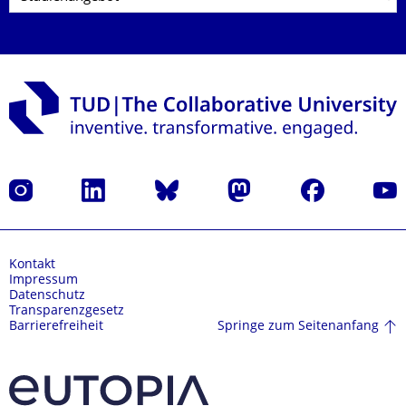
Instagram
LinkedIn
Bluesky
Mastodon
Facebook
Yout
Kontakt
Impressum
Datenschutz
Transparenzgesetz
Springe zum Seitenanfang
Barrierefreiheit