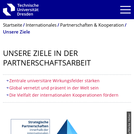
Zur Hauptnavigation springen
Zur Suche springen
Zum Inhalt springen
Breadcrumb-Menü
Startseite
Internationales
Partnerschaften & Kooperation
Unsere Ziele
UNSERE ZIELE IN DER
PARTNERSCHAFTS­ARBEIT
Inhaltsverzeichnis
Zentrale universitäre Wirkungsfelder stärken
Global vernetzt und präsent in der Welt sein
Die Vielfalt der internationalen Kooperationen fördern
© Pixaby/Maike Heber