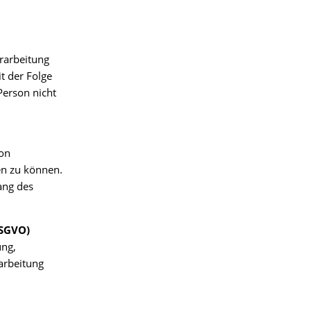
erarbeitung
t der Folge
Person nicht
son
en zu können.
ang des
DSGVO)
ung,
arbeitung