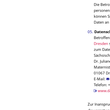
Die Betro
personen
können Si
Daten an 
Datensc
Betroffen
Dresden
s
zum Daten
Sächsisch
Dr. Julia
Maternis
01067 Dr
E-Mail:
Telefon: 
www.da
Zur Inanspru