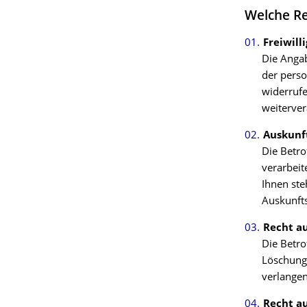
Welche Re
Freiwill
Die Angab
der perso
widerruf
weiterver
Auskunft
Die Betro
verarbeit
Ihnen ste
Auskunft
Recht au
Die Betro
Löschung
verlangen
Recht au