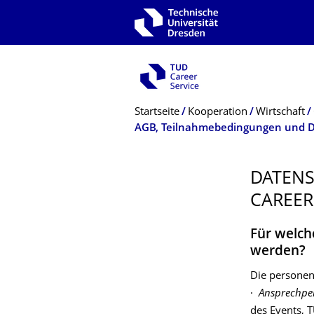
Zur Hauptnavigation springen
Zur Suche springen
Zum Inhalt springen
Breadcrumb-Menü
Startseite
Kooperation
Wirtschaft
AGB, Teilnahmebedingungen und 
DATENS
CAREER
Für welch
werden?
Die personen
·
Ansprechper
des Events, 