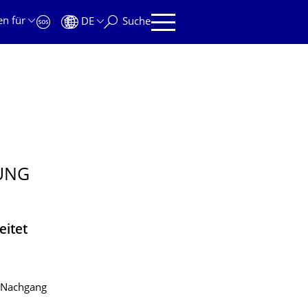
en für
DE
Suche
UNG
eitet
 Nachgang