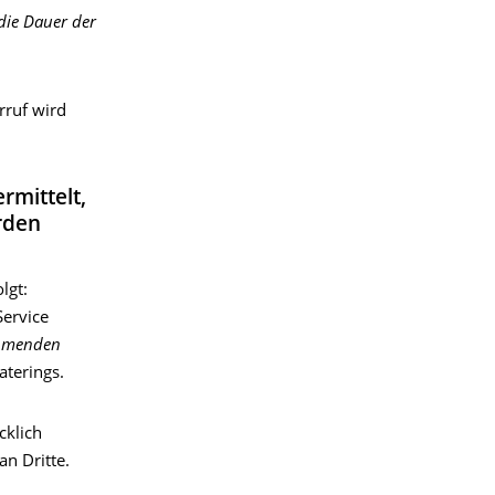
die Dauer der
rruf wird
mittelt,
rden
lgt:
Service
ehmenden
terings.
cklich
n Dritte.