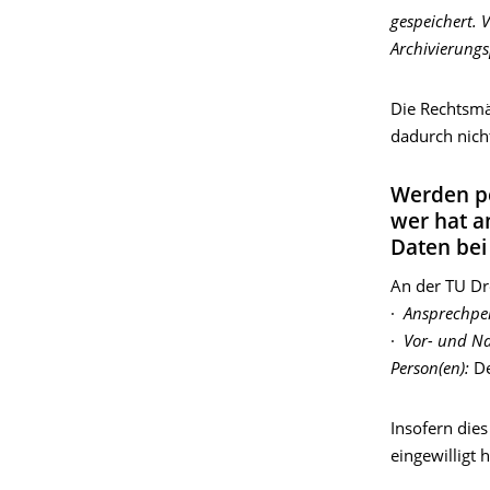
gespeichert.
Archivierungs
Die Rechtsmä
dadurch nich
Werden p
wer hat a
Daten bei
An der TU Dr
·
Ansprechper
·
Vor- und N
Person(en):
De
Insofern dies
eingewilligt