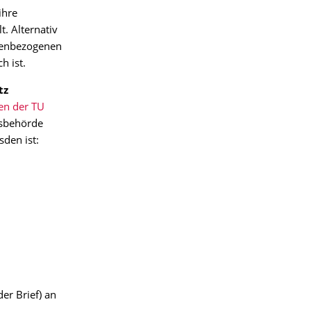
ihre
. Alternativ
onenbezogenen
h ist.
tz
en der TU
tsbehörde
den ist:
er Brief) an