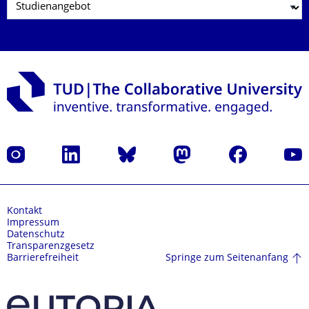
Instagram
LinkedIn
Bluesky
Mastodon
Facebook
Yout
Kontakt
Impressum
Datenschutz
Transparenzgesetz
Springe zum Seitenanfang
Barrierefreiheit