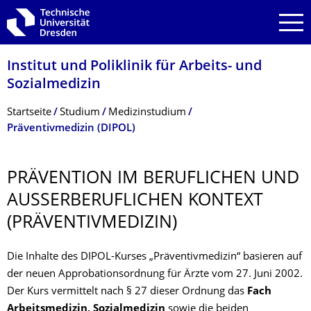
Zur Hauptnavigation springen
Zur Suche springen
Zum Inhalt springen
Institut und Poliklinik für Arbeits- und
Sozialmedizin
Breadcrumb-Menü
Startseite
Studium
Medizinstudium
Präventivmedizin (DIPOL)
PRÄVENTION IM BERUFLICHEN UND
AUSSERBERUFLI­CHEN KONTEXT
(PRÄVENTIVMEDI­ZIN)
Die Inhalte des DIPOL-Kurses „Präventivmedizin“ basieren auf
der neuen Approbationsordnung für Ärzte vom 27. Juni 2002.
Der Kurs vermittelt nach § 27 dieser Ordnung das
Fach
Arbeitsmedizin, Sozialmedizin
sowie die beiden