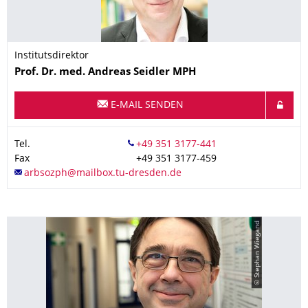
Institutsdirektor
Name
Prof. Dr. med.
Andreas
Seidler
MPH
E-MAIL SENDEN
Tel.
Fax
+49 351 3177-459
© Stephan Wiegand