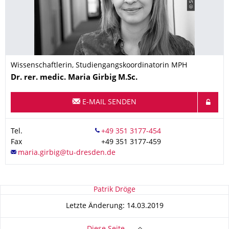
Wissenschaftlerin, Studiengangskoordinatorin MPH
Name
Dr. rer. medic.
Maria
Girbig
M.Sc.
E-MAIL SENDEN
Tel.
Fax
+49 351 3177-459
Zu dieser Seite
Patrik Dröge
Letzte Änderung: 14.03.2019