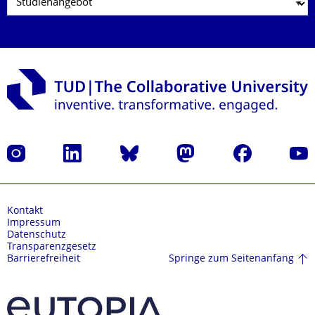
Instagram
LinkedIn
Bluesky
Mastodon
Facebook
Yout
Kontakt
Impressum
Datenschutz
Transparenzgesetz
Springe zum Seitenanfang
Barrierefreiheit