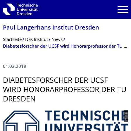
Zur Hauptnavigation springen
Zur Suche springen
Zum Inhalt springen
Paul Langerhans Institut Dresden
Breadcrumb-Menü
Startseite
Das Institut
News
Diabetesforscher der UCSF wird Honorarprofessor der TU Dresden
01.02.2019
DIABETESFOR­SCHER DER UCSF
WIRD HONORARPROFES­SOR DER TU
DRESDEN
© TUD