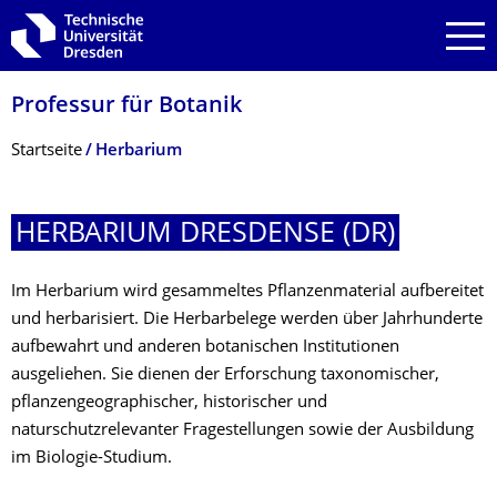
Zur Hauptnavigation springen
Zur Suche springen
Zum Inhalt springen
Professur für Botanik
Breadcrumb-Menü
Startseite
Herbarium
HERBARIUM DRESDENSE (DR)
Im Herbarium wird gesammeltes Pflanzenmaterial aufbereitet
und herbarisiert. Die Herbarbelege werden über Jahrhunderte
aufbewahrt und anderen botanischen Institutionen
ausgeliehen. Sie dienen der Erforschung taxonomischer,
pflanzengeographischer, historischer und
naturschutzrelevanter Fragestellungen sowie der Ausbildung
im Biologie-Studium.