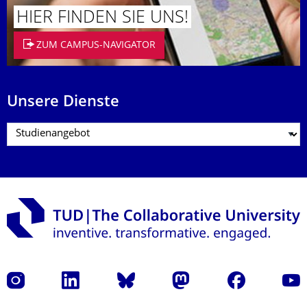
HIER FINDEN SIE UNS!
ZUM CAMPUS-NAVIGATOR
Unsere Dienste
Instagram
LinkedIn
Bluesky
Mastodon
Facebook
Yout