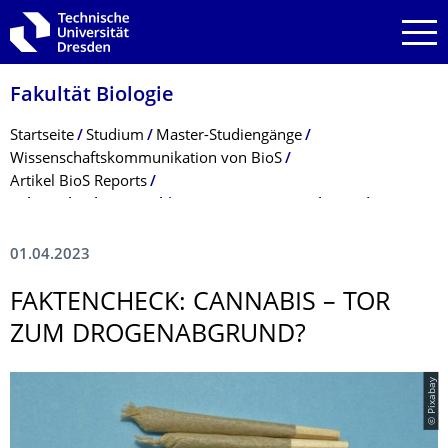
Zur Hauptnavigation springen
Zur Suche springen
Zum Inhalt springen
Fakultät Biologie
Breadcrumb-Menü
Startseite
Studium
Master-Studiengänge
Wissenschaftskommunikation von BioS
Artikel BioS Reports
Faktencheck: Cannabis – Tor zum Drogenabgrund?
01.04.2023
FAKTENCHECK: CANNABIS – TOR
ZUM DROGENABGRUND?
© Pixabay