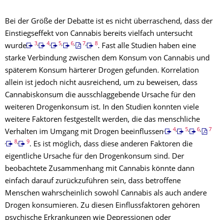
Bei der Größe der Debatte ist es nicht überraschend, dass der
Einstiegseffekt von Cannabis bereits vielfach untersucht
3
,
4
,
5
,
6
,
7
,
8
wurde
. Fast alle Studien haben eine
starke Verbindung zwischen dem Konsum von Cannabis und
späterem Konsum härterer Drogen gefunden. Korrelation
allein ist jedoch nicht ausreichend, um zu beweisen, dass
Cannabiskonsum die ausschlaggebende Ursache für den
weiteren Drogenkonsum ist. In den Studien konnten viele
weitere Faktoren festgestellt werden, die das menschliche
,
4
,
5
,
6
,
7
Verhalten im Umgang mit Drogen beeinflussen
,
8
,
9
. Es ist möglich, dass diese anderen Faktoren die
eigentliche Ursache für den Drogenkonsum sind. Der
beobachtete Zusammenhang mit Cannabis könnte dann
einfach darauf zurückzuführen sein, dass betroffene
Menschen wahrscheinlich sowohl Cannabis als auch andere
Drogen konsumieren. Zu diesen Einflussfaktoren gehören
psychische Erkrankungen wie Depressionen oder