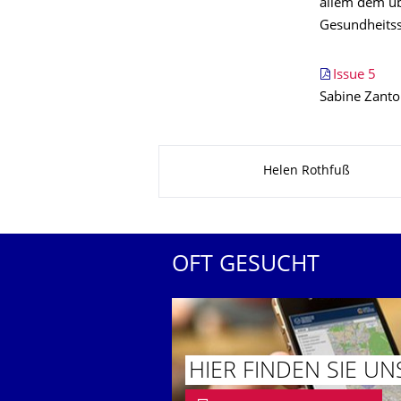
allem dem üb
Gesundheitsse
Issue 5
Sabine Zanto
Zu dieser Seite
Helen Rothfuß
OFT GESUCHT
HIER FINDEN SIE UN