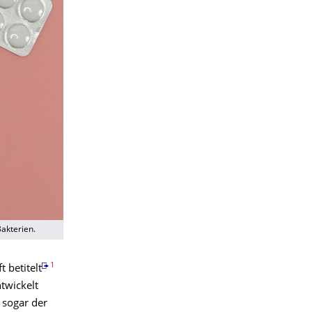
Bakterien.
1
 betitelt
ntwickelt
 sogar der