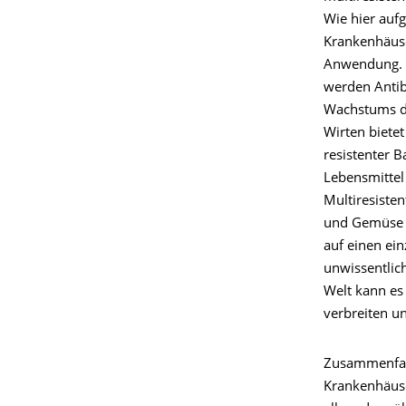
Wie hier aufg
Krankenhäuse
Anwendung. A
werden Antib
Wachstums de
Wirten biete
resistenter B
Lebensmittel
Multiresiste
und Gemüse 
auf einen ein
unwissentlich
Welt kann es 
verbreiten u
Zusammenfass
Krankenhäuse