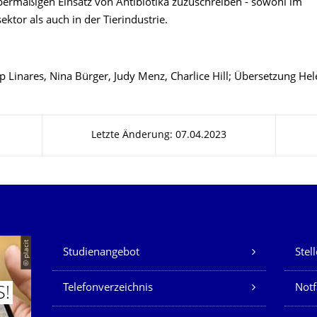
ermäßigen Einsatz von Antibiotika zuzuschreiben - sowohl im
ktor als auch in der Tierindustrie.
p Linares, Nina Bürger, Judy Menz, Charlice Hill; Übersetzung He
Letzte Änderung: 07.04.2023
Unsere Dienste
© placit
Studienangebot
Stel
Telefonverzeichnis
Not
S!