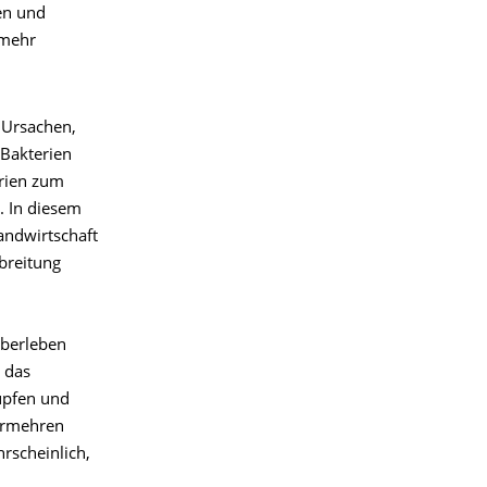
en und
 mehr
 Ursachen,
 Bakterien
rien zum
. In diesem
andwirtschaft
breitung
Überleben
t das
lüpfen und
vermehren
rscheinlich,