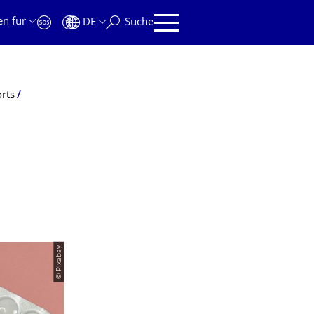
en für
DE
Suche
orts
© Pixabay