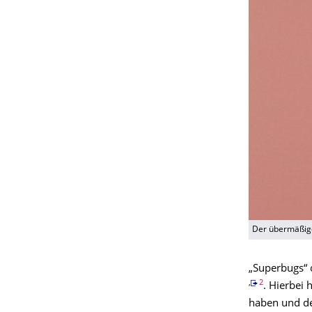
Der übermäßige 
„Superbugs“ 
,
2
. Hierbei 
haben und de