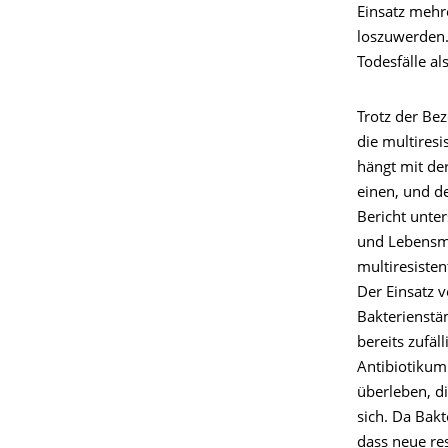
Einsatz mehr
loszuwerden.
Todesfälle al
Trotz der Be
die multiresi
hängt mit de
einen, und d
Bericht unte
und Lebensmi
multiresisten
Der Einsatz v
Bakterienstä
bereits zufäl
Antibiotikum
überleben, di
sich. Da Bak
dass neue re