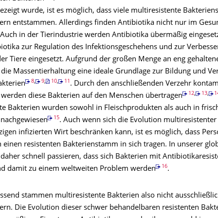
ezeigt wurde, ist es möglich, dass viele multiresistente Bakteri
rn entstammen. Allerdings finden Antibiotika nicht nur im Gesu
uch in der Tierindustrie werden Antibiotika übermäßig eingesetz
iotika zur Regulation des Infektionsgeschehens und zur Verbess
r Tiere eingesetzt. Aufgrund der großen Menge an eng gehaltene
t die Massentierhaltung eine ideale Grundlage zur Bildung und Ve
8
,
9
,
10
,
11
akterien
. Durch den anschließenden Verzehr kontam
12
,
13
,
1
 werden diese Bakterien auf den Menschen übertragen
nte Bakterien wurden sowohl in Fleischprodukten als auch in fris
15
nachgewiesen
. Auch wenn sich die Evolution multiresistenter
zigen infizierten Wirt beschränken kann, ist es möglich, dass Per
 einen resistenten Bakterienstamm in sich tragen. In unserer glob
daher schnell passieren, dass sich Bakterien mit Antibiotikaresis
16
nd damit zu einem weltweiten Problem werden
.
end stammen multiresistente Bakterien also nicht ausschließlic
rn. Die Evolution dieser schwer behandelbaren resistenten Bakter