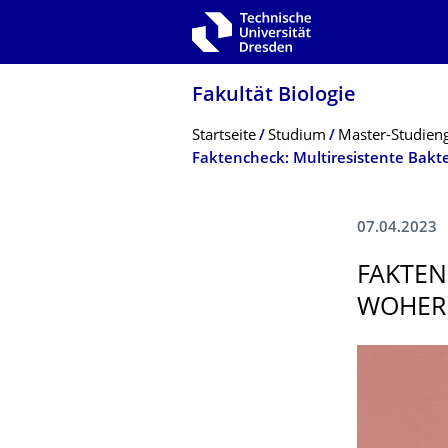
Zur Hauptnavigation springen
Zur Suche springen
Zum Inhalt springen
Fakultät Biologie
Breadcrumb-Menü
Startseite
Studium
Master-Studien
Faktencheck: Multiresistente Bakt
07.04.2023
FAKTEN
WOHER