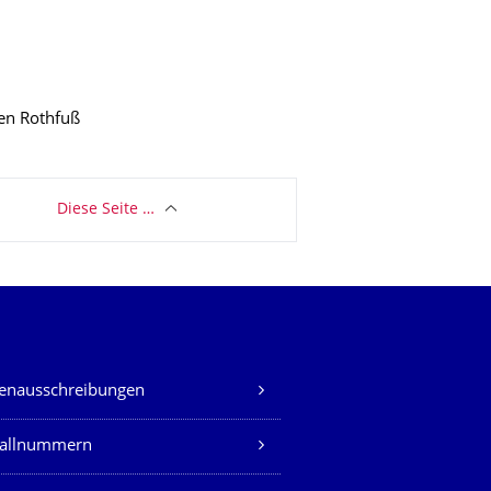
len Rothfuß
Diese Seite …
lenausschreibungen
fallnummern