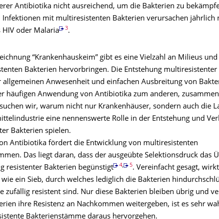
erer Antibiotika nicht ausreichend, um die Bakterien zu bekämpf
 Infektionen mit multiresistenten Bakterien verursachen jährlich
3
s HIV oder Malaria
.
zeichnung “Krankenhauskeim” gibt es eine Vielzahl an Milieus und
stenten Bakterien hervorbringen. Die Entstehung multiresistenter
r allgemeinen Anwesenheit und einfachen Ausbreitung von Bakte
er häufigen Anwendung von Antibiotika zum anderen, zusammen
rsuchen wir, warum nicht nur Krankenhäuser, sondern auch die L
ttelindustrie eine nennenswerte Rolle in der Entstehung und Ver
ter Bakterien spielen.
on Antibiotika fördert die Entwicklung von multiresistenten
mmen. Das liegt daran, dass der ausgeübte Selektionsdruck das 
4
,
5
lig resistenter Bakterien begünstigt
. Vereinfacht gesagt, wirk
 wie ein Sieb, durch welches lediglich die Bakterien hindurchsch
e zufällig resistent sind. Nur diese Bakterien bleiben übrig und 
terien ihre Resistenz an Nachkommen weitergeben, ist es sehr wah
sistente Bakterienstämme daraus hervorgehen.