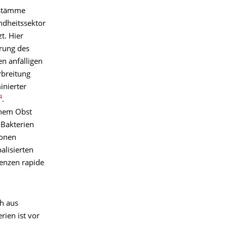
enstämme
ndheitssektor
t. Hier
erung des
n anfälligen
rbreitung
inierter
4
.
chem Obst
 Bakterien
sonen
alisierten
tenzen rapide
h aus
ien ist vor