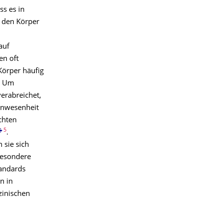
ss es in
n den Körper
auf
en oft
Körper häufig
n. Um
verabreichet,
Anwesenheit
chten
5
.
 sie sich
besondere
andards
n in
zinischen