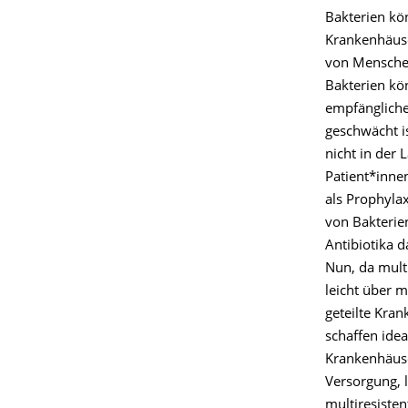
Bakterien kön
Krankenhäuser
von Mensche
Bakterien kö
empfängliche
geschwächt i
nicht in der
Patient*innen
als Prophyla
von Bakterie
Antibiotika d
Nun, da multi
leicht über 
geteilte Kra
schaffen idea
Krankenhäus
Versorgung, 
multiresisten