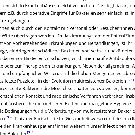
nen sich in Krankenhäusern leicht verbreiten. Das liegt daran, da
n z.B. durch operative Eingriffe für Bakterien sehr einfach ist, i
n zu gelangen.
nnen auch durch den Kontakt mit Personal oder Besucher*innen 
 Wirte übertragen werden. Da das Immunsystem der Patient*inn
st von vorhergehenden Erkrankungen und Behandlungen, ist ihr 
 Lage, eindringende schädliche Bakterien von selbst zu bekämpfe
 daher vor Bakterien zu schützen, wird ihnen häufig Antibiotika 
xe oder zur Therapie von Erkrankungen. Neben der allgemeinen 
n und empfänglichen Wirten, sind die hohen Mengen an verabrei
4
,
as letzte Puzzleteil in der Evolution multiresistenter Bakterien
resistente Bakterien die Möglichkeit hatten zu evolvieren, können
menschlichen Kontakt und medizinische Verfahren verbreiten. Ins
nkenhausbereiche mit mehreren Betten und mangelnde Hygienest
le Bedingungen für die Verbreitung von multiresistenten Bakterie
6
ern
. Trotz der Fortschritte im Gesundheitswesen und der medi
leiden Krankenhauspatient*innen weiterhin unter Infektionen mit
7
ten Bakterien
.