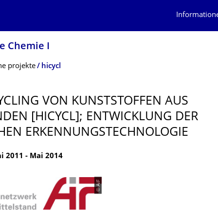
Information
e Chemie I
e projekte
hicycl
YCLING VON KUNSTSTOFFEN AUS
DEN [HICYCL]; ENTWICKLUNG DER
HEN ERKENNUNGSTECH­NOLOGIE
ni 2011 - Mai 2014
© AiF