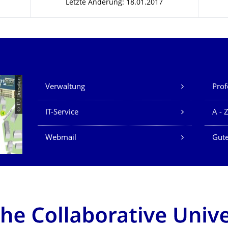
Letzte Änderung: 18.01.2017
Unsere Dienste
© TU Dresden
Verwaltung
Prof
IT-Service
A - 
Webmail
Gute