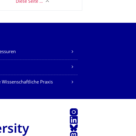
Diese Seite …
essuren
Z
 Wissenschaftliche Praxis
Instagram
LinkedIn
Bluesky
Mastodon