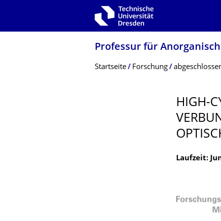
Zur Hauptnavigation springen
Zur Suche springen
Zum Inhalt springen
Professur für Anorganisch
Breadcrumb-Menü
Startseite
Forschung
abgeschlossen
HIGH-C
VERBUN
OPTISC
Laufzeit: Ju