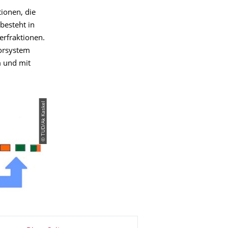
tionen, die
besteht in
erfraktionen.
sorsystem
m und mit
© TUD/Ak Kaskel