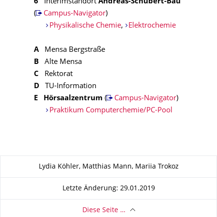
6
Interimstandort
Andreas-Schubert-Bau
(
Campus-Navigator
)
Physikalische Chemie
,
Elektrochemie
A
Mensa Bergstraße
B
Alte Mensa
C
Rektorat
D
TU-Information
E
Hörsaalzentrum
(
Campus-Navigator
)
Praktikum Computerchemie/PC-Pool
Zu dieser Seite
Lydia Köhler, Matthias Mann, Mariia Trokoz
Letzte Änderung: 29.01.2019
Diese Seite …