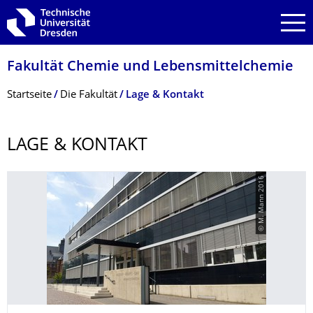
Zur Hauptnavigation springen
Zur Suche springen
Zum Inhalt springen
Fakultät Chemie und Lebensmittelchemie
Breadcrumb-Menü
Startseite
Die Fakultät
Lage & Kontakt
LAGE & KONTAKT
© M. Mann 2016