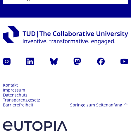
Instagram
LinkedIn
Bluesky
Mastodon
Facebook
Yout
Kontakt
Impressum
Datenschutz
Transparenzgesetz
Springe zum Seitenanfang
Barrierefreiheit