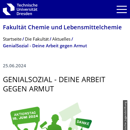
Zur Hauptnavigation springen
Zur Suche springen
Zum Inhalt springen
Fakultät Chemie und Lebensmittelchemie
Breadcrumb-Menü
Startseite
Die Fakultät
Aktuelles
GenialSozial - Deine Arbeit gegen Armut
25.06.2024
GENIALSOZIAL - DEINE ARBEIT
GEGEN ARMUT
© Sächsische Jugendstiftung