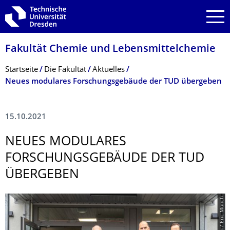
Zur Hauptnavigation springen
Zur Suche springen
Zum Inhalt springen
Fakultät Chemie und Lebensmittelchemie
Breadcrumb-Menü
Startseite
Die Fakultät
Aktuelles
Neues modulares Forschungsgebäude der TUD übergeben
15.10.2021
NEUES MODULARES
FORSCHUNGSGE­BÄUDE DER TUD
ÜBERGEBEN
© TU Dresden / Eric Münch