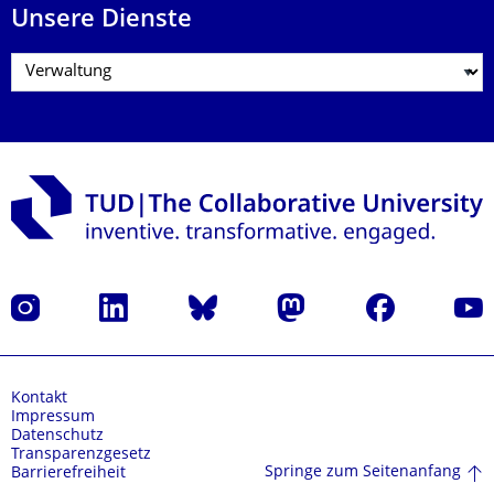
Unsere Dienste
Instagram
LinkedIn
Bluesky
Mastodon
Facebook
Yout
Kontakt
Impressum
Datenschutz
Transparenzgesetz
Springe zum Seitenanfang
Barrierefreiheit