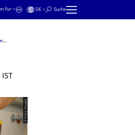
en für
DE
Suche
Wie funktioniert Sonnencreme und was ist der Lichtschutzfaktor? Interview mit Dr. Anne Hellwig von der Professur für Lebensmittelchemie
IST
© Karl J. Donath