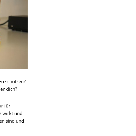
zu schützen?
enklich?
r für
e wirkt und
ten sind und