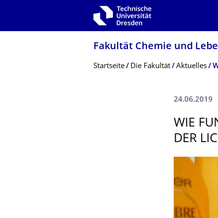
Zur Hauptnavigation springen
Zur Suche springen
Zum Inhalt springen
Fakultät Chemie und Leb
Breadcrumb-Menü
Startseite
Die Fakultät
Aktuelles
24.06.2019
WIE FU
DER LI