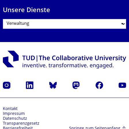
Unsere Dienste
Instagram
LinkedIn
Bluesky
Mastodon
Facebook
Yout
Kontakt
Impressum
Datenschutz
Transparenzgesetz
Springe zum Seitenanfang
Barrierefreiheit