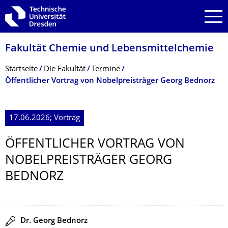
Zur Hauptnavigation springen
Zur Suche springen
Zum Inhalt springen
Fakultät Chemie und Lebensmittelchemie
Breadcrumb-Menü
Startseite
Die Fakultät
Termine
Öffentlicher Vortrag von Nobelpreisträger Georg Bednorz
17.06.2026; Vortrag
ÖFFENTLICHER VORTRAG VON
NOBELPREISTRÄ­GER GEORG
BEDNORZ
Redner
Dr. Georg Bednorz