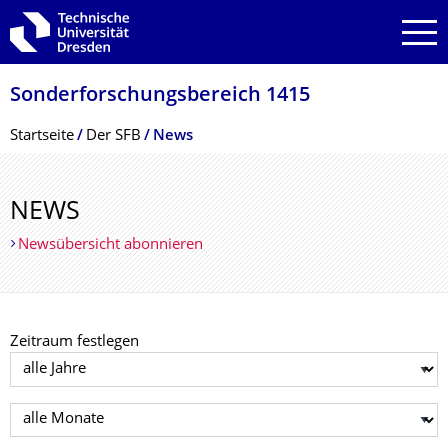
Zur Hauptnavigation springen
Zur Suche springen
Zum Inhalt springen
Sonderforschungs­bereich 1415
Breadcrumb-Menü
Startseite
Der SFB
News
NEWS
Newsübersicht abonnieren
Zeitraum festlegen
Jahr auswählen
Monat auswählen