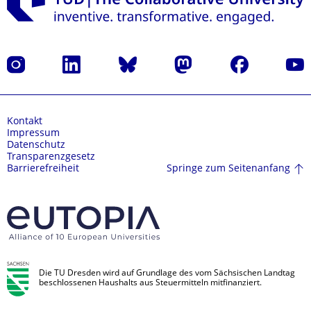
Instagram
LinkedIn
Bluesky
Mastodon
Facebook
Yout
Kontakt
Impressum
Datenschutz
Transparenzgesetz
Springe zum Seitenanfang
Barrierefreiheit
Die TU Dresden wird auf Grundlage des vom Sächsischen Landtag
beschlossenen Haushalts aus Steuermitteln mitfinanziert.