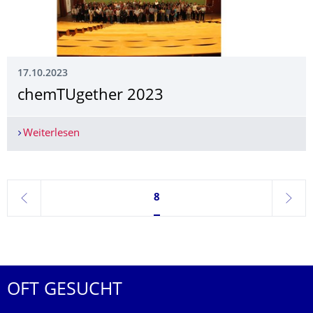
17.10.2023
chemTUgether 2023
Weiterlesen
chemTUgether 2023
Seite 8, aktuell ausgewählt
8
zurück
weite
OFT GESUCHT