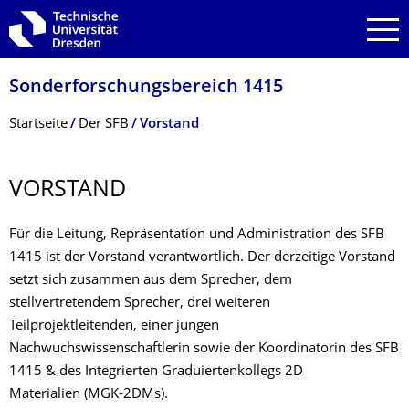
Zur Hauptnavigation springen
Zur Suche springen
Zum Inhalt springen
Sonderforschungs­bereich 1415
Breadcrumb-Menü
Startseite
Der SFB
Vorstand
VORSTAND
Für die Leitung, Repräsentation und Administration des SFB
1415 ist der Vorstand verantwortlich. Der derzeitige Vorstand
setzt sich zusammen aus dem Sprecher, dem
stellvertretendem Sprecher, drei weiteren
Teilprojektleitenden, einer jungen
Nachwuchswissenschaftlerin sowie der Koordinatorin des SFB
1415 & des Integrierten Graduiertenkollegs 2D
Materialien (MGK-2DMs).