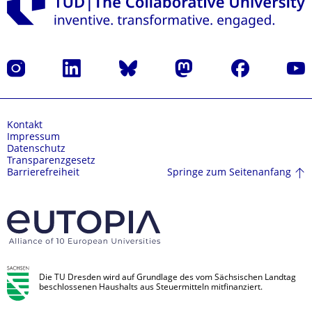
Instagram
LinkedIn
Bluesky
Mastodon
Facebook
Yout
Kontakt
Impressum
Datenschutz
Transparenzgesetz
Springe zum Seitenanfang
Barrierefreiheit
Die TU Dresden wird auf Grundlage des vom Sächsischen Landtag
beschlossenen Haushalts aus Steuermitteln mitfinanziert.