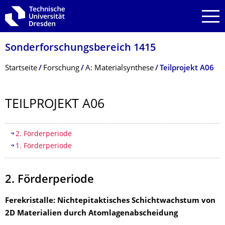
Zur Hauptnavigation springen
Zur Suche springen
Zum Inhalt springen
Sonderforschungs­bereich 1415
Breadcrumb-Menü
Startseite
Forschung
A: Materialsynthese
Teilprojekt A06
TEILPROJEKT A06
Inhaltsverzeichnis
2. Förderperiode
1. Förderperiode
2. Förderperiode
Ferekristalle: Nichtepitaktisches Schichtwachstum von
2D Materialien durch Atomlagenabscheidung