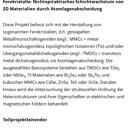
Ferekristalle: Nichtepitaktisches Schichtwachstum von
2D Materialien durch Atomlagenabscheidung
Diese Projekt befasst sich mit der Herstellung von
sogenannten Ferekristallen, d.h. gestapelten
Metallmonochalkogeniden (
engl.:
MMCs = metal
monochalcogenides), topolighschen Isolatoren (TIs) und/oder
Übergangsmetalldichalkogeniden (
engl.:
TMDCs = transition
metal dichalcogenides),
via
Atomlagenabscheidung. Die
ausgewählten Basissysteme bestehen aus TMDCs wie TiSe
2
oder NbSe
, TI-Materialien wie Bi
Se
oder Sb
Te
und
2
2
3
2
3
kubischen MMCs wie CdSe, ZnSe, TeS oder SnSe. Darüber
hinaus wird die Untersuchung der strukturellen Ordnung der
Heterostrukturen und ihrer Eigenschaften in elektrischen und
magnetischen Feldern behandelt.
Teilprojektleitender