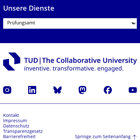
Unsere Dienste
Instagram
LinkedIn
Bluesky
Mastodon
Facebook
Yout
Kontakt
Impressum
Datenschutz
Transparenzgesetz
Springe zum Seitenanfang
Barrierefreiheit