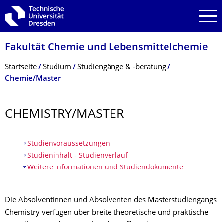
Zur Hauptnavigation springen
Zur Suche springen
Zum Inhalt springen
Fakultät Chemie und Lebensmittelchemie
Breadcrumb-Menü
Startseite
Studium
Studiengänge & -beratung
Chemie/Master
CHEMISTRY/MASTER
Inhaltsverzeichnis
Studienvoraussetzungen
Studieninhalt - Studienverlauf
Weitere Informationen und Studiendokumente
Die Absolventinnen und Absolventen des Masterstudiengangs
Chemistry verfügen über breite theoretische und praktische