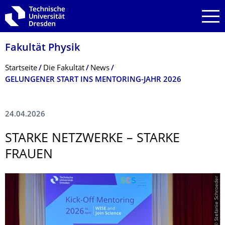
Zur Hauptnavigation springen
Zur Suche springen
Zum Inhalt springen
Fakultät Physik
Breadcrumb-Menü
Startseite
Die Fakultät
News
GELUNGENER START INS MENTORING-JAHR 2026
24.04.2026
STARKE NETZWERKE – STARKE
FRAUEN
© Stefanie Schroeder