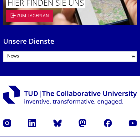
HIER FINDEN SIE UNS
ZUM LAGEPLAN
Unsere Dienste
Instagram
LinkedIn
Bluesky
Mastodon
Facebook
Yout