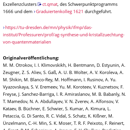
Exzellenzclusters
ct.qmat
, des Schwerpunktprogramms
1666 und dem
Graduiertenkolleg 1621
durchgeführt.
https://tu-dresden.de/mn/physik/ifmp/das-
institut/Professuren/prof/ag-synthese-und-kristallzuechtung-
von-quantenmaterialien
Originalveröffentlichung:
M. M. Otrokov, I. I. Klimovskikh, H. Bentmann, D. Estyunin, A.
Zeugner, Z. S. Aliev, S. Gaß, A. U. B. Wolter, A. V. Koroleva, A.
M. Shikin, M. Blanco-Rey, M. Hoffmann, I. Rusinov, A. Yu.
Vyazovskaya, S. V. Eremeev, Yu. M. Koroteev, V. Kuznetsov, F.
Freyse, J. Sanchez-Barriga, I. R. Amiraslanov, M. B. Babanly, N.
T. Mamedov, N. A. Abdullayev, V. N. Zverev, A. Alfonsov, V.
Kataev, B. Büchner, E. Schwier, S. Kumar, A. Kimura, L.
Petaccia, G. Di Santo, R. C. Vidal, S. Schatz, K. Kißner, M.
Ünzelmann, C.-H. Min, S. K. Moser, T. R. F. Peixoto, F. Reinert,