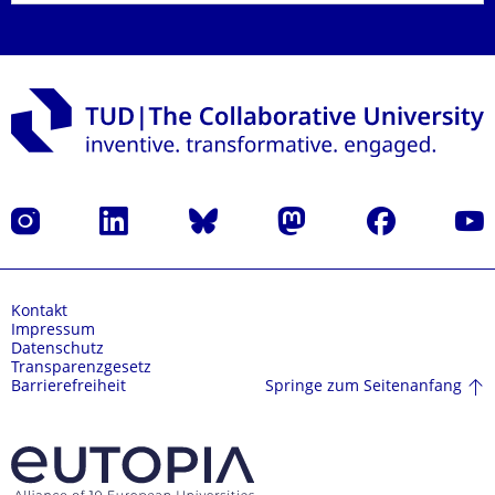
Instagram
LinkedIn
Bluesky
Mastodon
Facebook
Yout
Kontakt
Impressum
Datenschutz
Transparenzgesetz
Springe zum Seitenanfang
Barrierefreiheit