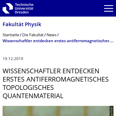
Zur Hauptnavigation springen
Zur Suche springen
Zum Inhalt springen
Fakultät Physik
Breadcrumb-Menü
Startseite
Die Fakultät
News
Wissenschaftler entdecken erstes antiferromagnetisches topologisches Quantenmaterial
19.12.2019
WISSENSCHAFTLER ENTDECKEN
ERSTES ANTIFERROMAGNE­TISCHES
TOPOLOGISCHES
QUANTENMATERIAL