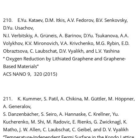
210. E.Yu. Kataev, D.M. Itkis, A.V. Fedorov, B.V. Senkovsky,
D.Yu. Usachov,
N.I. Verbitskiy, A. Grüneis, A. Barinov, D.Yu. Tsukanova, A.A.
Volykhov, K.V. Mironovich, V.A. Krivchenko, M.G. Rybin, E.D.
Obraztsova, C. Laubschat, D.V. Vyalikh, and L.V. Yashina
“ Oxygen Reduction by Lithiated Graphene and Graphene-
Based Materials”
ACS NANO 9, 320 (2015)
211. K. Kummer, S. Patil, A. Chikina, M. Güttler, M. Höppner,
A. Generalov,
S. Danzenbächer, S. Seiro, A. Hannaske, C. Krellner, Yu.
Kucherenko, M. Shi, M. Radovic, E. Rienks, G. Zwicknagl, K.
Matho, J. W. Allen, C. Laubschat, C. Geibel, and D. V. Vyalikh
“Temperature-Independent Fermi Surface in the Kondo Lattice