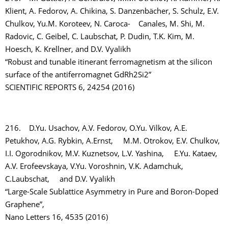
Klient, A. Fedorov, A. Chikina, S. Danzenbächer, S. Schulz, E.V.
Chulkov, Yu.M. Koroteev, N. Caroca- Canales, M. Shi, M.
Radovic, C. Geibel, C. Laubschat, P. Dudin, T.K. Kim, M.
Hoesch, K. Krellner, and D.V. Vyalikh
“Robust and tunable itinerant ferromagnetism at the silicon
surface of the antiferromagnet GdRh2Si2”
SCIENTIFIC REPORTS 6, 24254 (2016)
216. D.Yu. Usachov, A.V. Fedorov, O.Yu. Vilkov, A.E.
Petukhov, A.G. Rybkin, A.Ernst, M.M. Otrokov, E.V. Chulkov,
I.I. Ogorodnikov, M.V. Kuznetsov, L.V. Yashina, E.Yu. Kataev,
A.V. Erofeevskaya, V.Yu. Voroshnin, V.K. Adamchuk,
C.Laubschat, and D.V. Vyalikh
“Large-Scale Sublattice Asymmetry in Pure and Boron-Doped
Graphene”,
Nano Letters 16, 4535 (2016)