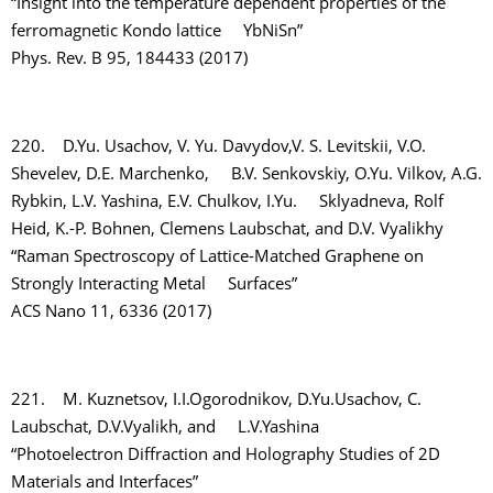
“Insight into the temperature dependent properties of the
ferromagnetic Kondo lattice YbNiSn”
Phys. Rev. B 95, 184433 (2017)
220. D.Yu. Usachov, V. Yu. Davydov,V. S. Levitskii, V.O.
Shevelev, D.E. Marchenko, B.V. Senkovskiy, O.Yu. Vilkov, A.G.
Rybkin, L.V. Yashina, E.V. Chulkov, I.Yu. Sklyadneva, Rolf
Heid, K.-P. Bohnen, Clemens Laubschat, and D.V. Vyalikhy
“Raman Spectroscopy of Lattice-Matched Graphene on
Strongly Interacting Metal Surfaces”
ACS Nano 11, 6336 (2017)
221. M. Kuznetsov, I.I.Ogorodnikov, D.Yu.Usachov, C.
Laubschat, D.V.Vyalikh, and L.V.Yashina
“Photoelectron Diffraction and Holography Studies of 2D
Materials and Interfaces”