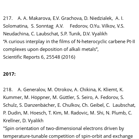
217. A. A. Makarova, E.V. Grachova, D. Niedzialek, A. I.
Solomatina, S. Sonntag A.V. Fedorov, O.Yu. Vilkov, V.S.
Neudachina, C. Laubschat, S.P. Tunik, D.V. Vyalikh
“A curious interplay in the films of N-heterocyclic carbene Pt-II
complexes upon deposition of alkali metals”,
Scientific Reports 6, 25548 (2016)
2017:
218. A. Generalov, M. Otrokov, A. Chikina, K. Kliemt, K.
Kummer, M. Höppner, M. Güttler, S. Seiro, A. Fedorov, S.
Schulz, S. Danzenbächer, E. Chulkov, Ch. Geibel, C. Laubschat,
P. Dudin, M. Hoesch, T. Kim, M. Radovic, M. Shi, N. Plumb, C.
Krellner, D. Vyalikh
"Spin orientation of two-dimensional electrons driven by
temperature-tunable competition of spin-orbit and exchange