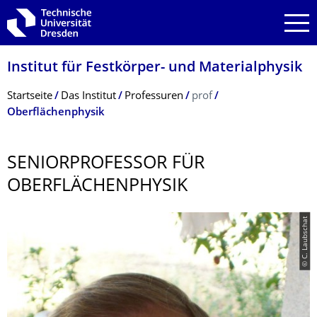
Zur Hauptnavigation springen
Zur Suche springen
Zum Inhalt springen
Institut für Festkörper- und Materialphysik
Breadcrumb-Menü
Startseite
Das Institut
Professuren
prof
Oberflächenphysik
SENIORPROFESSOR FÜR
OBERFLÄCHENPHY­SIK
© C. Laubschat