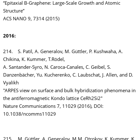
“Epitaxial B-Graphene: Large-Scale Growth and Atomic
Structure”
ACS NANO 9, 7314 (2015)
2016:
214. S. Patil, A. Generalov, M. Güttler, P. Kushwaha, A.
Chikina, K. Kummer, T.Rödel,
A. Santander-Syro, N. Caroca-Canales, C. Geibel, S.
Danzenbächer, Yu. Kucherenko, C. Laubschat, J. Allen, and D.
Vyalikh
"ARPES view on surface and bulk hybridization phenomena in
the antiferromagnetic Kondo lattice CeRh2Si2"
Nature Communications 7, 11029 (2016), DOI:
10.1038/ncomms11029
215. M. Güttler, A. Generalov, M.M. Otrokov, K. Kummer, K.