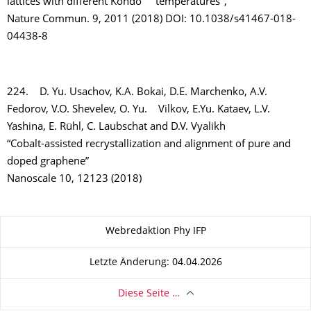
lattices with different Kondo temperatures",
Nature Commun. 9, 2011 (2018) DOI: 10.1038/s41467-018-
04438-8
224. D. Yu. Usachov, K.A. Bokai, D.E. Marchenko, A.V.
Fedorov, V.O. Shevelev, O. Yu. Vilkov, E.Yu. Kataev, L.V.
Yashina, E. Rühl, C. Laubschat and D.V. Vyalikh
“Cobalt-assisted recrystallization and alignment of pure and
doped graphene”
Nanoscale 10, 12123 (2018)
Zu dieser Seite
Webredaktion Phy IFP
Letzte Änderung: 04.04.2026
Diese Seite …