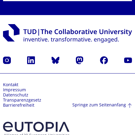
Instagram
LinkedIn
Bluesky
Mastodon
Facebook
Yout
Kontakt
Impressum
Datenschutz
Transparenzgesetz
Springe zum Seitenanfang
Barrierefreiheit