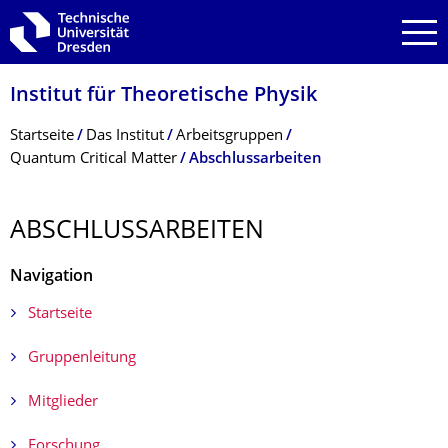
Zur Hauptnavigation springen
Zur Suche springen
Zum Inhalt springen
Institut für Theoretische Physik
Breadcrumb-Menü
Startseite
Das Institut
Arbeitsgruppen
Quantum Critical Matter
Abschlussarbeiten
ABSCHLUSSARBEI­TEN
Navigation
Startseite
Gruppenleitung
Mitglieder
Forschung