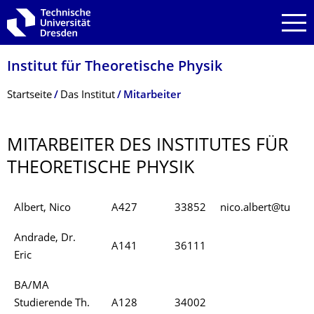
Zur Hauptnavigation springen
Zur Suche springen
Zum Inhalt springen
Institut für Theoretische Physik
Breadcrumb-Menü
Startseite
Das Institut
Mitarbeiter
MITARBEITER DES INSTITUTES FÜR
THEORETISCHE PHYSIK
Albert, Nico
A427
33852
nico.albert@tu
Andrade, Dr.
A141
36111
Eric
BA/MA
Studierende Th.
A128
34002