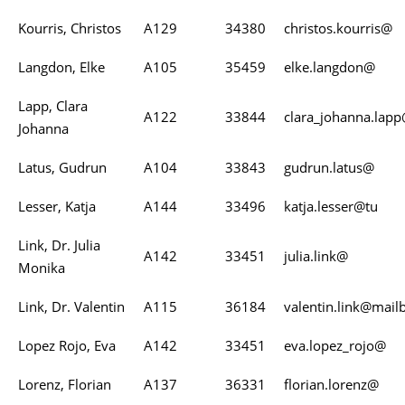
Kourris, Christos
A129
34380
christos.kourris@
Langdon, Elke
A105
35459
elke.langdon@
Lapp, Clara
A122
33844
clara_johanna.lap
Johanna
Latus, Gudrun
A104
33843
gudrun.latus@
Lesser, Katja
A144
33496
katja.lesser@tu
Link, Dr. Julia
A142
33451
julia.link@
Monika
Link, Dr. Valentin
A115
36184
valentin.link@mail
Lopez Rojo, Eva
A142
33451
eva.lopez_rojo@
Lorenz, Florian
A137
36331
florian.lorenz@