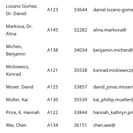
Lozano Gomez,
A123
33644
daniel.lozano-gom
Dr. Daniel
Markova, Dr.
A145
32282
alina.markova@
Alina
Michen,
A138
34034
benjamin.michen@
Benjamin
Mickiewicz,
A121
35538
konrad.mickiewicz
Konrad
Moser, David
A125
33857
david_jonas.mose
Müller, Kai
A130
35539
kai_phillip.muelle
Price, K. Hannah
A122
33844
hannah_kathryn.pr
Wei, Chen
A134
36151
chen.wei@