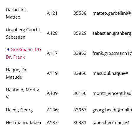
Garbellini,
A121
35538
matteo.garbellini@
Matteo
Granberg Cauchi,
A428
35929
sabastian.granber
Sabastian
Großmann, PD
A117
33863
frank.grossmann1
Dr. Frank
Haque, Dr.
A119
33856
masudul.haque@
Masudul
Haubold, Moritz
A409
36150
moritz_vincent.ha
V.
Heedt, Georg
A136
33967
georg.heedt@mail
Herrmann, Tabea
A137
36331
tabea.herrmann@