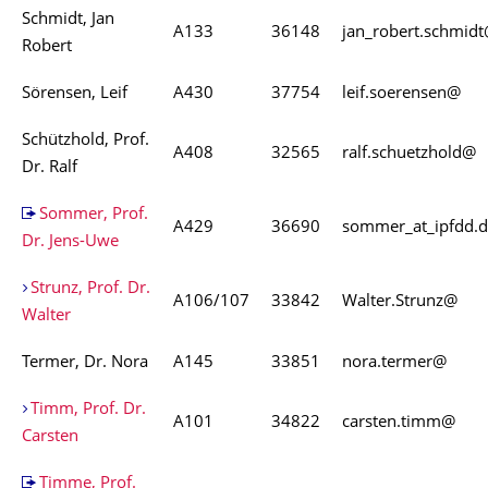
Schmidt, Jan
A133
36148
jan_robert.schmid
Robert
Sörensen, Leif
A430
37754
leif.soerensen@
Schützhold, Prof.
A408
32565
ralf.schuetzhold@
Dr. Ralf
Sommer, Prof.
A429
36690
sommer_at_ipfdd.
Dr. Jens-Uwe
Strunz, Prof. Dr.
A106/107
33842
Walter.Strunz@
Walter
Termer, Dr. Nora
A145
33851
nora.termer@
Timm, Prof. Dr.
A101
34822
carsten.timm@
Carsten
Timme, Prof.