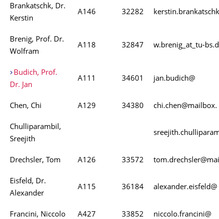
Brankatschk, Dr.
A146
32282
kerstin.brankatsch
Kerstin
Brenig, Prof. Dr.
A118
32847
w.brenig_at_tu-bs.
Wolfram
Budich, Prof.
A111
34601
jan.budich@
Dr. Jan
Chen, Chi
A129
34380
chi.chen@mailbox.
Chulliparambil,
sreejith.chullipar
Sreejith
Drechsler, Tom
A126
33572
tom.drechsler@mai
Eisfeld, Dr.
A115
36184
alexander.eisfeld@
Alexander
Francini, Niccolo
A427
33852
niccolo.francini@