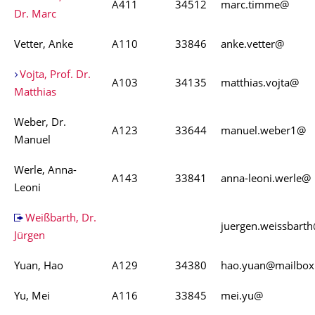
A411
34512
marc.timme@
Dr. Marc
Vetter, Anke
A110
33846
anke.vetter@
Vojta, Prof. Dr.
A103
34135
matthias.vojta@
Matthias
Weber, Dr.
A123
33644
manuel.weber1@
Manuel
Werle, Anna-
A143
33841
anna-leoni.werle@
Leoni
Weißbarth, Dr.
juergen.weissbart
Jürgen
Yuan, Hao
A129
34380
hao.yuan@mailbox
Yu, Mei
A116
33845
mei.yu@