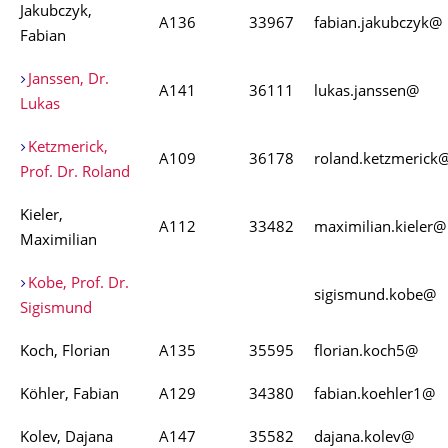
Jakubczyk,
A136
33967
fabian.jakubczyk@
Fabian
Janssen, Dr.
A141
36111
lukas.janssen@
Lukas
Ketzmerick,
A109
36178
roland.ketzmerick
Prof. Dr. Roland
Kieler,
A112
33482
maximilian.kieler@
Maximilian
Kobe, Prof. Dr.
sigismund.kobe@
Sigismund
Koch, Florian
A135
35595
florian.koch5@
Köhler, Fabian
A129
34380
fabian.koehler1@
Kolev, Dajana
A147
35582
dajana.kolev@