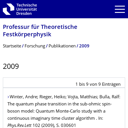
Zur Hauptnavigation springen
Zur Suche springen
Zum Inhalt springen
Professur für Theoretische
Festkörperphysik
Breadcrumb-Menü
Startseite
Forschung
Publikationen
2009
2009
1
bis
9
von
9
Einträgen
Winter
, Andre;
Rieger
, Heiko;
Vojta
, Matthias;
Bulla
, Ralf:
The quantum phase transition in the sub-ohmic spin-
boson model: Quantum Monte-Carlo study with a
continuous imaginary time cluster algorithm . In:
Phys.Rev.Lett
102 (2009), S. 030601