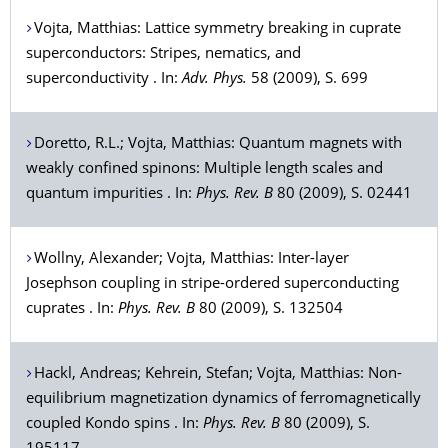
Vojta
, Matthias: Lattice symmetry breaking in cuprate
superconductors: Stripes, nematics, and
superconductivity . In:
Adv. Phys.
58 (2009), S. 699
Doretto
, R.L.;
Vojta
, Matthias: Quantum magnets with
weakly confined spinons: Multiple length scales and
quantum impurities . In:
Phys. Rev. B
80 (2009), S. 02441
Wollny
, Alexander;
Vojta
, Matthias: Inter-layer
Josephson coupling in stripe-ordered superconducting
cuprates . In:
Phys. Rev. B
80 (2009), S. 132504
Hackl
, Andreas;
Kehrein
, Stefan;
Vojta
, Matthias: Non-
equilibrium magnetization dynamics of ferromagnetically
coupled Kondo spins . In:
Phys. Rev. B
80 (2009), S.