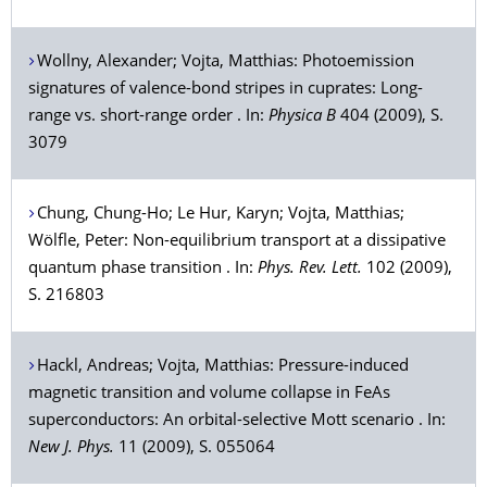
Wollny
, Alexander;
Vojta
, Matthias: Photoemission
signatures of valence-bond stripes in cuprates: Long-
range vs. short-range order . In:
Physica B
404 (2009), S.
3079
Chung
, Chung-Ho;
Le Hur
, Karyn;
Vojta
, Matthias;
Wölfle
, Peter: Non-equilibrium transport at a dissipative
quantum phase transition . In:
Phys. Rev. Lett.
102 (2009),
S. 216803
Hackl
, Andreas;
Vojta
, Matthias: Pressure-induced
magnetic transition and volume collapse in FeAs
superconductors: An orbital-selective Mott scenario . In:
New J. Phys.
11 (2009), S. 055064