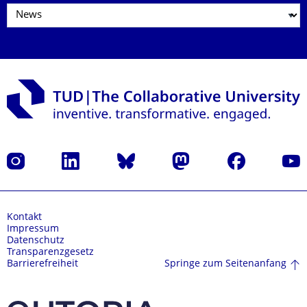
Instagram
LinkedIn
Bluesky
Mastodon
Facebook
Yout
Kontakt
Impressum
Datenschutz
Transparenzgesetz
Springe zum Seitenanfang
Barrierefreiheit