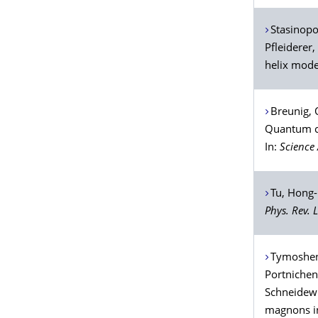
Stasinopo
Pfleiderer
,
helix modes
Breunig
, 
Quantum cr
In:
Science
Tu
, Hong-
Phys. Rev. L
Tymoshe
Portniche
Schneidew
magnons in