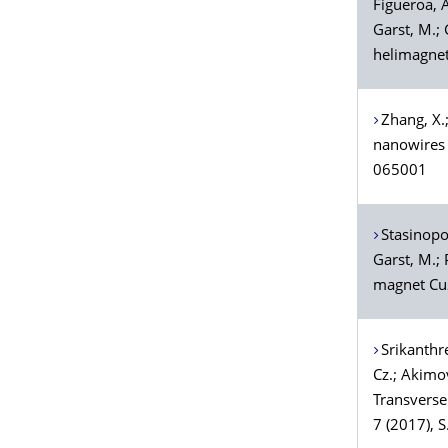
Figueroa
, 
Garst
, M.;
helimagnet
Zhang
, X.
nanowires 
065001
Stasinopo
Garst
, M.;
magnet Cu
Srikanthr
Cz.;
Akimo
Transverse
7 (2017), 