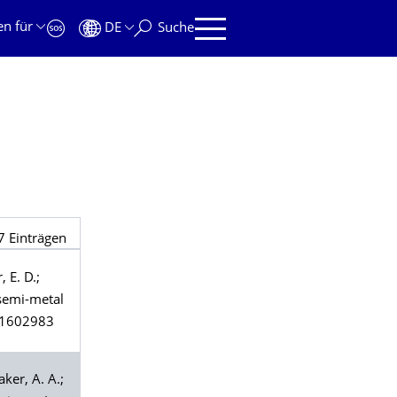
en für
DE
Suche
7
Einträgen
r
, E. D.;
 semi-metal
. 1602983
aker
, A. A.;