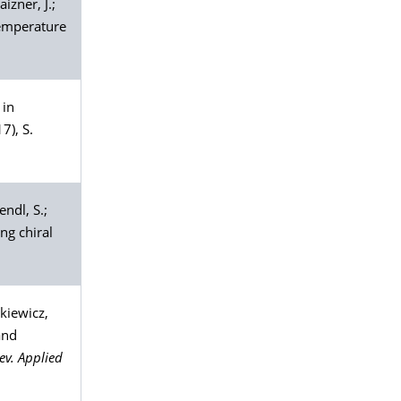
aizner
, J.;
temperature
 in
7), S.
endl
, S.;
ng chiral
ukiewicz
,
and
ev. Applied