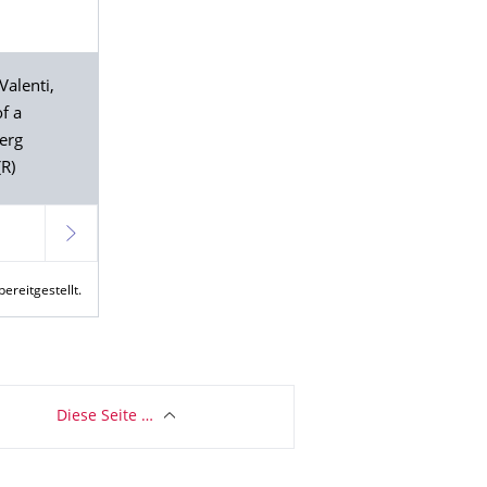
Valenti
,
of a
erg
(R)
Weiter
reitgestellt.
Diese Seite …