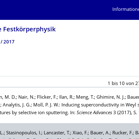
Information
e Festkörperphysik
2017
1
bis
10
von
2
n
, M. D.;
Nair
, N.;
Flicker
, F.;
Ilan
, R.;
Meng
, T.;
Ghimire
, N. J.;
Baue
.;
Analytis
, J. G.;
Moll
, P. J. W.: Inducing superconductivity in Weyl
ures by selective ion sputtering. In:
Science Advances
3 (2017), S
 L.;
Stasinopoulos
, I.;
Lancaster
, T.;
Xiao
, F.;
Bauer
, A.;
Rucker
, F.;
B