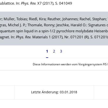
blattice. In:
Phys. Rev.
X7 (2017), S. 041049
ir;
Müller
, Tobias;
Riedl
, Kira;
Reuther
, Johannes;
Rachel
, Stephan;
gras
, Michel J. P.;
Thomale
, Ronny;
Jeschke
, Harald O.: Signatures 
quantum spin liquid in a spin-1/2 pyrochlore molybdate Heisenb
agnet. In:
Phys. Rev.
Materials 1 (2017), Nr. 071201 (R), S. 071201
1
2
3
Diese Informationen werden vom Vorgängersystem FIS be
Letzte Änderung: 03.01.2018