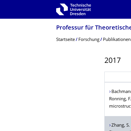
Zur Hauptnavigation springen
Zur Suche springen
Zum Inhalt springen
Professur für Theoretisch
Breadcrumb-Menü
Startseite
Forschung
Publikationen
2017
Bachman
Ronning
, F
microstruct
Zhang
, S.