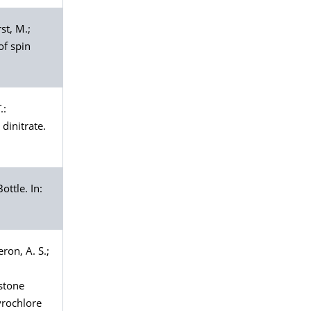
st
, M.;
of spin
.:
dinitrate.
ttle. In:
eron
, A. S.;
dstone
yrochlore