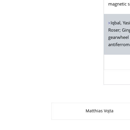
magnetic su
Iqbal
, Yas
Roser;
Gin
gearwheel 
antiferrom
Zu dieser Seite
Matthias Vojta