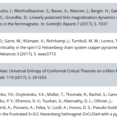
ulos
, I.;
Weichselbaumer
, S.;
Bauer
, A.;
Waizner
, J.;
Berger
, H.;
Gar
 C.;
Grundler
, D.: Linearly polarized GHz magnetization dynamics 
 in the ferrimagnetic. In:
Scientific Reports
7 (2017), S. 7037
O.;
Garst
, M.;
Klümper
, A.;
Rohrkamp
, J.;
Turnbull
, M. M.;
Lorenz
, T
iticality in the spin1/2 Heisenberg chain system copper pyrazine 
 Advances
3 (2017), S. eaao3773
Hao: Universal Entropy of Conformal Critical Theories on a Klein Bo
ett.
119 (2017), S. 261603
nko
, Y.V.;
Onykiienko
, Y.A.;
Müller
, T.;
Thomale
, R.;
Rachel
, S.;
Cam
nko
, P. Y.;
Efremov
, D. V.;
Tsurkan
, V.;
Abernathy
, D. L.;
Ollivier
, J.;
ind
, A.;
Piovano
, A.;
Felea
, V.;
Loidl
, A.;
Inosov
, D. S.: Pseudo-Gol
 the frustrated S=3/2 Heisenberg helimagnet ZnCr2Se4 with a p