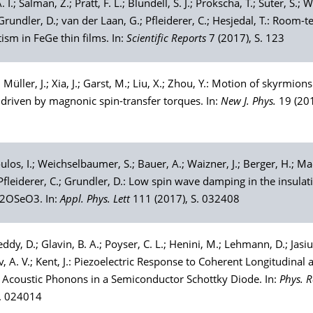
A. I.;
Salman
, Z.;
Pratt
, F. L.;
Blundell
, S. J.;
Prokscha
, T.;
Suter
, S.;
W
Grundler
, D.;
van der Laan
, G.;
Pfleiderer
, C.;
Hesjedal
, T.: Room-
ism in FeGe thin films. In:
Scientific Reports
7 (2017), S. 123
;
Müller
, J.;
Xia
, J.;
Garst
, M.;
Liu
, X.;
Zhou
, Y.: Motion of skyrmions
driven by magnonic spin-transfer torques. In:
New J. Phys.
19 (201
ulos
, I.;
Weichselbaumer
, S.;
Bauer
, A.;
Waizner
, J.;
Berger
, H.;
Ma
Pfleiderer
, C.;
Grundler
, D.: Low spin wave damping in the insulati
2OSeO3. In:
Appl. Phys. Lett
111 (2017), S. 032408
eddy
, D.;
Glavin
, B. A.;
Poyser
, C. L.;
Henini
, M.;
Lehmann
, D.;
Jasi
v
, A. V.;
Kent
, J.: Piezoelectric Response to Coherent Longitudinal 
 Acoustic Phonons in a Semiconductor Schottky Diode. In:
Phys. R
S. 024014