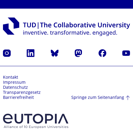
Instagram
LinkedIn
Bluesky
Mastodon
Facebook
Yout
Kontakt
Impressum
Datenschutz
Transparenzgesetz
Springe zum Seitenanfang
Barrierefreiheit