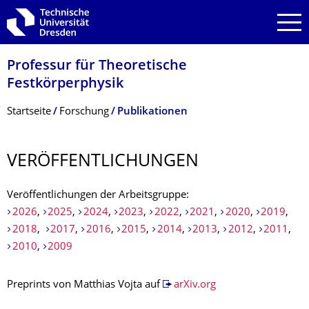
Zur Hauptnavigation springen
Zur Suche springen
Zum Inhalt springen
Professur für Theoretische
Festkörperphysik
Breadcrumb-Menü
Startseite
Forschung
Publikationen
VERÖFFENTLI­CHUNGEN
Veröffentlichungen der Arbeitsgruppe:
2026
,
2025
,
2024
,
2023
,
2022
,
2021
,
2020
,
2019
,
2018
,
2017
,
2016
,
2015
,
2014
,
2013
,
2012
,
2011
,
2010
,
2009
Preprints von Matthias Vojta auf
arXiv.org