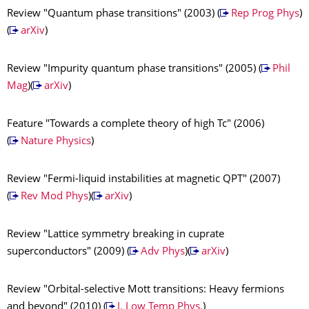
Review "Quantum phase transitions" (2003) (
Rep Prog Phys
)
(
arXiv
)
Review "Impurity quantum phase transitions" (2005) (
Phil
Mag
)(
arXiv
)
Feature "Towards a complete theory of high Tc" (2006)
(
Nature Physics
)
Review "Fermi-liquid instabilities at magnetic QPT" (2007)
(
Rev Mod Phys
)(
arXiv
)
Review "Lattice symmetry breaking in cuprate
superconductors" (2009) (
Adv Phys
)(
arXiv
)
Review "Orbital-selective Mott transitions: Heavy fermions
and beyond" (2010) (
J. Low Temp Phys.
)