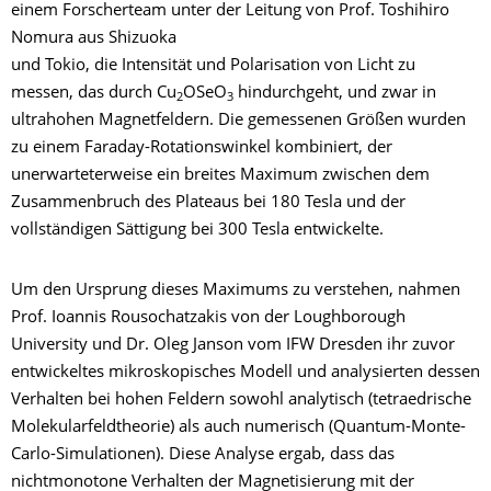
einem Forscherteam unter der Leitung von Prof. Toshihiro
Nomura aus Shizuoka
und Tokio, die Intensität und Polarisation von Licht zu
messen, das durch Cu
OSeO
hindurchgeht, und zwar in
2
3
ultrahohen Magnetfeldern. Die gemessenen Größen wurden
zu einem Faraday-Rotationswinkel kombiniert, der
unerwarteterweise ein breites Maximum zwischen dem
Zusammenbruch des Plateaus bei 180 Tesla und der
vollständigen Sättigung bei 300 Tesla entwickelte.
Um den Ursprung dieses Maximums zu verstehen, nahmen
Prof. Ioannis Rousochatzakis von der Loughborough
University und Dr. Oleg Janson vom IFW Dresden ihr zuvor
entwickeltes mikroskopisches Modell und analysierten dessen
Verhalten bei hohen Feldern sowohl analytisch (tetraedrische
Molekularfeldtheorie) als auch numerisch (Quantum-Monte-
Carlo-Simulationen). Diese Analyse ergab, dass das
nichtmonotone Verhalten der Magnetisierung mit der