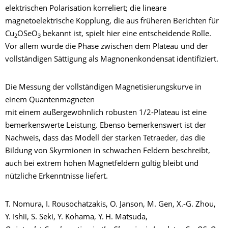
elektrischen Polarisation korreliert; die lineare
magnetoelektrische Kopplung, die aus früheren Berichten für
Cu
OSeO
bekannt ist, spielt hier eine entscheidende Rolle.
2
3
Vor allem wurde die Phase zwischen dem Plateau und der
vollständigen Sättigung als Magnonenkondensat identifiziert.
Die Messung der vollständigen Magnetisierungskurve in
einem Quantenmagneten
mit einem außergewöhnlich robusten 1/2-Plateau ist eine
bemerkenswerte Leistung. Ebenso bemerkenswert ist der
Nachweis, dass das Modell der starken Tetraeder, das die
Bildung von Skyrmionen in schwachen Feldern beschreibt,
auch bei extrem hohen Magnetfeldern gültig bleibt und
nützliche Erkenntnisse liefert.
T. Nomura, I. Rousochatzakis, O. Janson, M. Gen, X.-G. Zhou,
Y. Ishii, S. Seki, Y. Kohama, Y. H. Matsuda,