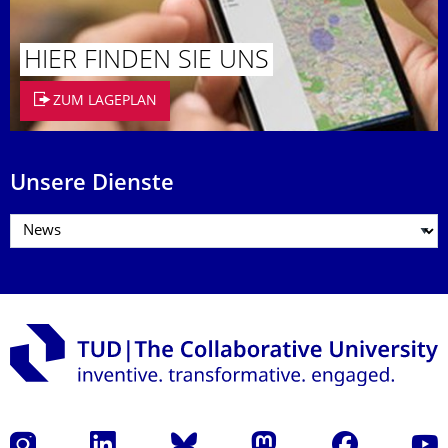
HIER FINDEN SIE UNS
ZUM LAGEPLAN
Unsere Dienste
Instagram
LinkedIn
Bluesky
Mastodon
Facebook
Yout