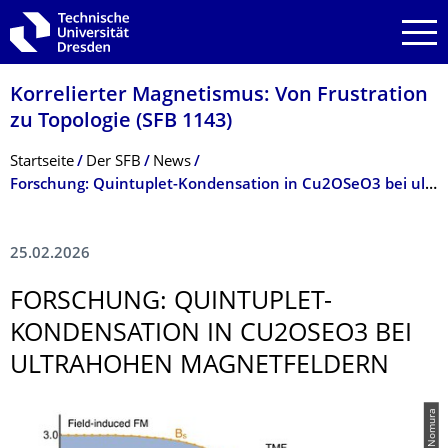
Zur Hauptnavigation springen
Zur Suche springen
Zum Inhalt springen
Korrelierter Magnetismus: Von Frustration
zu Topologie (SFB 1143)
Breadcrumb-Menü
Startseite
Der SFB
News
Forschung: Quintuplet-Kondensation in Cu2OSeO3 bei ultrahohen Magnetfeldern
25.02.2026
FORSCHUNG: QUINTUPLET-
KONDENSATION IN CU2OSEO3 BEI
ULTRAHOHEN MAGNETFELDERN
© T. Nomura