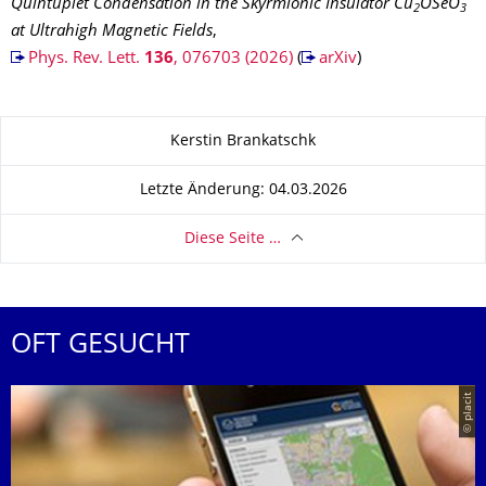
Quintuplet Condensation in the Skyrmionic Insulator Cu
OSeO
2⁢
3
at Ultrahigh Magnetic Fields
,
Phys. Rev. Lett.
136
, 076703 (2026)
(
arXiv
)
Zu dieser Seite
Kerstin Brankatschk
Letzte Änderung: 04.03.2026
Diese Seite …
OFT GESUCHT
© placit