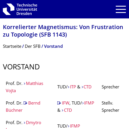
Zur Hauptnavigation springen
Zur Suche springen
Zum Inhalt springen
Korrelierter Magnetismus: Von Frustration
zu Topologie (SFB 1143)
Breadcrumb-Menü
Startseite
Der SFB
Vorstand
VORSTAND
Prof. Dr.
Matthias
TUD/
ITP
&
CTD
Sprecher
Vojta
Prof. Dr.
Bernd
IFW
, TUD/
IFMP
Stellv.
Büchner
&
CTD
Sprecher
Prof. Dr.
Dmytro
TUD/
IFMP