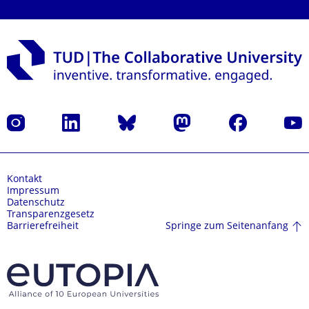
Instagram
LinkedIn
Bluesky
Mastodon
Facebook
Yout
Kontakt
Impressum
Datenschutz
Transparenzgesetz
Springe zum Seitenanfang
Barrierefreiheit