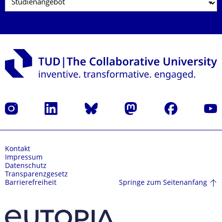
Instagram
LinkedIn
Bluesky
Mastodon
Facebook
Yout
Kontakt
Impressum
Datenschutz
Transparenzgesetz
Springe zum Seitenanfang
Barrierefreiheit