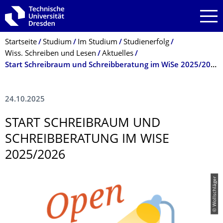
Zur Hauptnavigation springen
Zur Suche springen
Zum Inhalt springen
Breadcrumb-Menü
Startseite
Studium
Im Studium
Studienerfolg
Wiss. Schreiben und Lesen
Aktuelles
Start Schreibraum und Schreibberatung im WiSe 2025/2026
24.10.2025
START SCHREIBRAUM UND
SCHREIBBERATUNG IM WISE
2025/2026
© Wollschläger