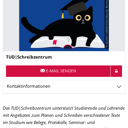
© QUANTUMDESIGN/Mandy Barnick
Name
TUD|Schreibzentrum
E-MAIL SENDEN
Kontaktinformationen
Das TUD
|
Schreibzentrum unterstützt Studierende und Lehrende
mit Angeboten zum Planen und Schreiben verschiedener Texte
im Studium wie Belege, Protokolle, Seminar- und