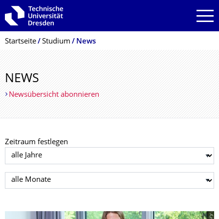
Zur Hauptnavigation springen
Zur Suche springen
Zum Inhalt springen
Breadcrumb-Menü
Startseite
Studium
News
NEWS
Newsübersicht abonnieren
Zeitraum festlegen
Jahr auswählen
Monat auswählen