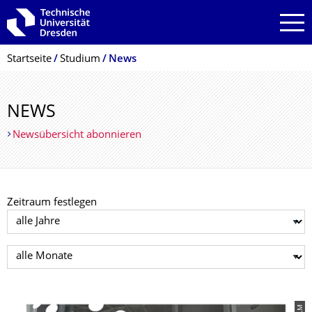
Zur Hauptnavigation springen
Zur Suche springen
Zum Inhalt springen
Breadcrumb-Menü
Startseite
Studium
News
NEWS
Newsübersicht abonnieren
Zeitraum festlegen
Jahr auswählen
Monat auswählen