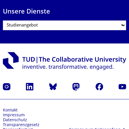
Unsere Dienste
Instagram
LinkedIn
Bluesky
Mastodon
Facebook
Yout
Kontakt
Impressum
Datenschutz
Transparenzgesetz