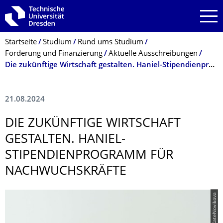
Zur Hauptnavigation springen
Zur Suche springen
Zum Inhalt springen
Breadcrumb-Menü
Startseite
Studium
Rund ums Studium
Förderung und Finanzierung
Aktuelle Ausschreibungen
Die zukünftige Wirtschaft gestalten. Haniel-Stipendienprogramm für Nachwuchskräfte
21.08.2024
DIE ZUKÜNFTIGE WIRTSCHAFT
GESTALTEN. HANIEL-
STIPENDIENPRO­GRAMM FÜR
NACHWUCHSKRÄFTE