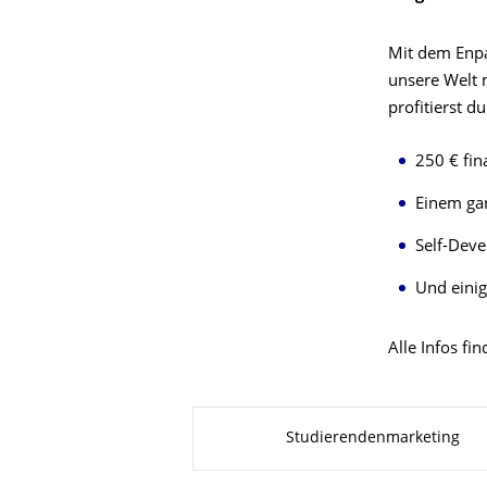
Mit dem Enpa
unsere Welt m
profitierst d
250 € fin
Einem gar
Self-Dev
Und eini
Alle Infos fi
Zu dieser Seite
Studierendenmarketing