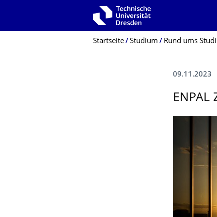
Zur Hauptnavigation springen
Zur Suche springen
Zum Inhalt springen
Breadcrumb-Menü
Startseite
Studium
Rund ums Stud
09.11.2023
ENPAL 