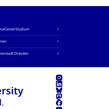
iceCenterStudium
nen
ienstadt Dresden
Instagram
LinkedIn
Bluesky
Mastodon
Facebook
Youtube