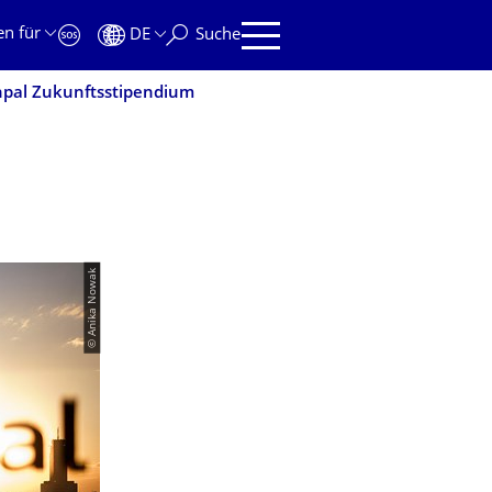
en für
DE
Suche
npal Zukunftsstipendium
© Anika Nowak